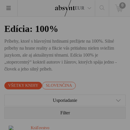
0
EUR
Edícia: 100%
Príbehy, ktoré s hlavnými hrdinami prežijete na 100%. Silné
príbehy na hrane reality a fikcie vás pritiahnu nielen sviežim
jazykom, ale aj aktuálnymi témami. Edícia 100% je
„stopercentný“ kokteil autorov i žánrov, ktorých spája jedno -
človek a jeho silný príbeh.
VŠETKY KNIHY
SLOVENČINA
Usporiadanie
Filter