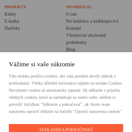
PRODUKTY:
INFORMÁCIE:
Knihy
O nás
E-knihy
Pre knižnice a kníhkupectvá
Darčeky
Kontakt
Všeobecné obchodné
podmienky
Blog
Ochrana osobných údajov
Vážime si vaše súkromie
Creative Europe
POHODLNÉ NAKUPOVANIE
Táto stránka používa cookies, aby vám ponúkla skvelý zážitok z
prehliadania. Všetky dôležité informácie nájdete na stránke Cookies.
Odosielame ihneď nasledujúci pracovný deň
Nevyhnuté cookies sú automaticky zapnuté. Ak súhlasíte s prijatím
Doprava zdarma už od 49 €
všetkých cookies, ktoré sa nachádzajú na tomto webe, môžete to
potvrdiť tlačidlom “Súhlasím a pokračovať", ak chcete svoje
PLATBY
nastavenia upraviť kliknite na tlačidlo “Upraviť nastavenia cookies".
SÚHLASÍM A POKRAČOVAŤ