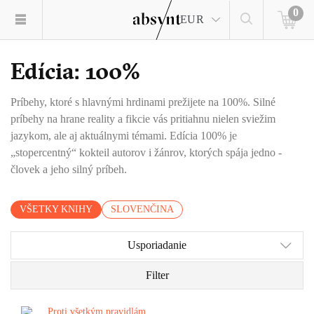
0
EUR
Edícia: 100%
Príbehy, ktoré s hlavnými hrdinami prežijete na 100%. Silné
príbehy na hrane reality a fikcie vás pritiahnu nielen sviežim
jazykom, ale aj aktuálnymi témami. Edícia 100% je
„stopercentný“ kokteil autorov i žánrov, ktorých spája jedno -
človek a jeho silný príbeh.
VŠETKY KNIHY
SLOVENČINA
Usporiadanie
Filter