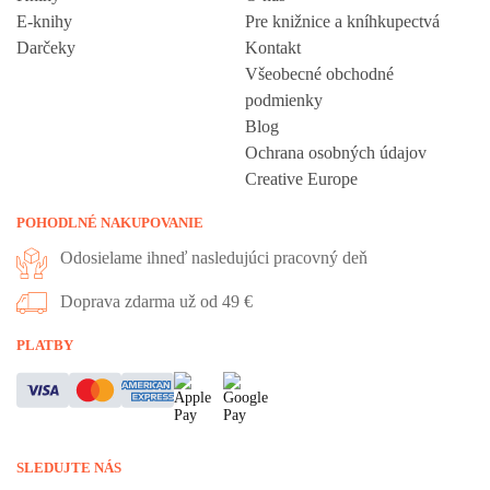
E-knihy
Pre knižnice a kníhkupectvá
Darčeky
Kontakt
Všeobecné obchodné
podmienky
Blog
Ochrana osobných údajov
Creative Europe
POHODLNÉ NAKUPOVANIE
Odosielame ihneď nasledujúci pracovný deň
Doprava zdarma už od 49 €
Vážime si vaše súkromie
PLATBY
Táto stránka používa cookies, aby vám ponúkla skvelý zážitok z
prehliadania. Všetky dôležité informácie nájdete na stránke Cookies.
Nevyhnuté cookies sú automaticky zapnuté. Ak súhlasíte s prijatím
SLEDUJTE NÁS
všetkých cookies, ktoré sa nachádzajú na tomto webe, môžete to