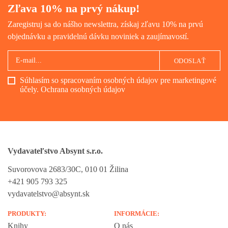
Zľava 10% na prvý nákup!
Zaregistruj sa do nášho newslettra, získaj zľavu 10% na prvú
objednávku a pravidelnú dávku noviniek a zaujímavostí.
ODOSLAŤ
Súhlasím so spracovaním osobných údajov pre marketingové
účely.
Ochrana osobných údajov
Vydavateľstvo Absynt s.r.o.
Suvorovova 2683/30C, 010 01 Žilina
+421 905 793 325
vydavatelstvo@absynt.sk
PRODUKTY:
INFORMÁCIE:
Knihy
O nás