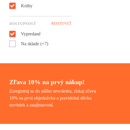
Knihy
DOSTUPNOSŤ
RESETOVAŤ
Vypredané
Na sklade (+7)
Zľava 10% na prvý nákup!
Zaregistruj sa do nášho newslettra, získaj zľavu
10% na prvú objednávku a pravidelnú dávku
noviniek a zaujímavostí.