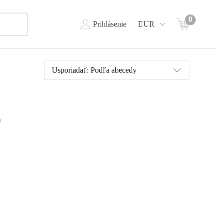
0
Prihlásenie
EUR
Usporiadať:
Podľa abecedy
m
ot,
ľkej
 o