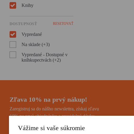
Knihy
DOSTUPNOSŤ
RESETOVAŤ
Vypredané
Na sklade (+3)
Vypredané - Dostupné v
kníhkupectvách (+2)
Zľava 10% na prvý nákup!
Zaregistruj sa do nášho newslettra, získaj zľavu
10% na prvú objednávku a pravidelnú dávku
noviniek a zaujímavostí.
Vážime si vaše súkromie