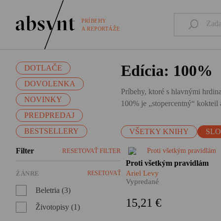
PRÍBEHY
A REPORTÁŽE
Edícia: 100%
DOTLAČE
DOVOLENKA
Príbehy, ktoré s hlavnými hrdina
NOVINKY
100% je „stopercentný“ kokteil a
PREDPREDAJ
BESTSELLERY
VŠETKY KNIHY
SL
Filter
RESETOVAŤ FILTER
Ariel Levy vo svojom
Proti všetkým pravidlám
autobiografickom románe
Ariel Levy
ŽÁNRE
RESETOVAŤ
zachytáva nielen vlastný život
Vypredané
ale aj našu komplikovanú
Beletria (3)
súčasnosť. Je to príbeh o veľk
15,21 €
láske i obrovských stratách, o
Životopisy (1)
závislosti, homosexualite a