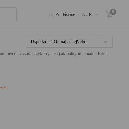
0
Prihlásenie
EUR
Usporiadať:
Od najlacnejšieho
ahnu nielen sviežim jazykom, ale aj aktuálnymi témami. Edícia
á
ý je
hy