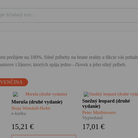
mi prežijete na 100%. Silné príbehy na hrane reality a fikcie vás priti
utorov i žánrov, ktorých spája jedno - človek a jeho silný príbeh.
OVENČINA
​Moruša Iboje Wandall-Holm je
Himalájske dobrodružstvo,
Snežný leopard (druhé
Moruša (druhé vydanie)
dôležitým kamienkom do
nezvyčajný cestopis, hlbok
vydanie)
Iboja Wandall-Holm
,
mozaiky dejín vojnového
meditácia i silný
Peter Matthiessen
e-kniha
Slovenského štátu i tragédie
autobiografický román. Tak
Vypredané
ej
slovenských Židov. Nie je však
Snežný leopard Petra
15,21 €
17,01 €
len o tom, nie je len
Matthiessena, pútnika po
rozprávaním o vojne a pekle
zamrznutých úpätiach strec