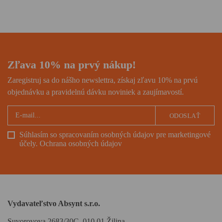
zamrznutých úpätiach strechy
sveta i hľadača vnútorného
pokoja, román ocenený
prestížnou National Book
Award.
Zľava 10% na prvý nákup!
Zaregistruj sa do nášho newslettra, získaj zľavu 10% na prvú
objednávku a pravidelnú dávku noviniek a zaujímavostí.
ODOSLAŤ
Súhlasím so spracovaním osobných údajov pre marketingové
účely.
Ochrana osobných údajov
Vydavateľstvo Absynt s.r.o.
Suvorovova 2683/30C, 010 01 Žilina