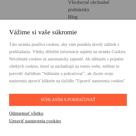
Všeobecné obchodné
podmienky
Blog
Ochrana osobných údajov
Vážime si vaše súkromie
Creative Europe
POHODLNÉ NAKUPOVANIE
Táto stránka používa cookies, aby vám ponúkla skvelý zážitok z
prehliadania. Všetky dôležité informácie nájdete na stránke Cookies.
Odosielame ihneď nasledujúci pracovný deň
Nevyhnuté cookies sú automaticky zapnuté. Ak súhlasíte s prijatím
Doprava zdarma už od 49 €
všetkých cookies, ktoré sa nachádzajú na tomto webe, môžete to
potvrdiť tlačidlom “Súhlasím a pokračovať", ak chcete svoje
PLATBY
nastavenia upraviť kliknite na tlačidlo “Upraviť nastavenia cookies".
SÚHLASÍM A POKRAČOVAŤ
SLEDUJTE NÁS
Odmietnuť všetko
Upraviť nastavenia cookies