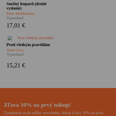
Himalájske dobrodružstvo,
Snežný leopard (druhé
nezvyčajný cestopis, hlboká
vydanie)
meditácia i silný
Peter Matthiessen
autobiografický román. Taký je
Vypredané
Snežný leopard Petra
17,01 €
Matthiessena, pútnika po
zamrznutých úpätiach strechy
sveta i hľadača vnútorného
pokoja, román ocenený
Ariel Levy vo svojom
Proti všetkým pravidlám
prestížnou National Book
autobiografickom románe
Award.
Ariel Levy
zachytáva nielen vlastný život,
Vypredané
ale aj našu komplikovanú
súčasnosť. Je to príbeh o veľkej
15,21 €
láske i obrovských stratách, o
závislosti, homosexualite a
veľkej ženskej sile.
Zľava 10% na prvý nákup!
Zaregistruj sa do nášho newslettra, získaj zľavu 10% na prvú