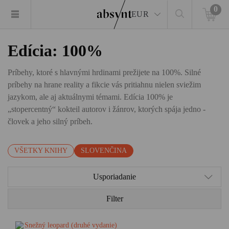
0
EUR
Edícia: 100%
Príbehy, ktoré s hlavnými hrdinami prežijete na 100%. Silné
príbehy na hrane reality a fikcie vás pritiahnu nielen sviežim
jazykom, ale aj aktuálnymi témami. Edícia 100% je
„stopercentný“ kokteil autorov i žánrov, ktorých spája jedno -
človek a jeho silný príbeh.
VŠETKY KNIHY
SLOVENČINA
Usporiadanie
Filter