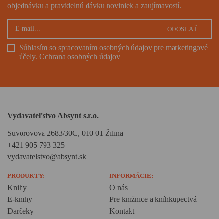
objednávku a pravidelnú dávku noviniek a zaujímavostí.
ODOSLAŤ
Súhlasím so spracovaním osobných údajov pre marketingové
účely.
Ochrana osobných údajov
Vydavateľstvo Absynt s.r.o.
Suvorovova 2683/30C, 010 01 Žilina
+421 905 793 325
vydavatelstvo@absynt.sk
PRODUKTY:
INFORMÁCIE:
Knihy
O nás
E-knihy
Pre knižnice a kníhkupectvá
Darčeky
Kontakt