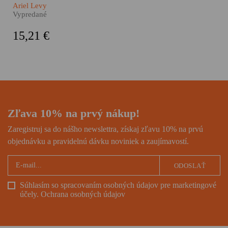
autobiografickom románe
Ariel Levy
zachytáva nielen vlastný život,
Vypredané
ale aj našu komplikovanú
súčasnosť. Je to príbeh o veľkej
15,21 €
láske i obrovských stratách, o
závislosti, homosexualite a
veľkej ženskej sile.
Zľava 10% na prvý nákup!
Zaregistruj sa do nášho newslettra, získaj zľavu 10% na prvú
objednávku a pravidelnú dávku noviniek a zaujímavostí.
ODOSLAŤ
Súhlasím so spracovaním osobných údajov pre marketingové
účely.
Ochrana osobných údajov