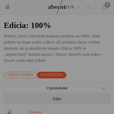
0
EUR
Edícia: 100%
Príbehy, ktoré s hlavnými hrdinami prežijete na 100%. Silné
príbehy na hrane reality a fikcie vás pritiahnu nielen sviežim
jazykom, ale aj aktuálnymi témami. Edícia 100% je
„stopercentný“ kokteil autorov i žánrov, ktorých spája jedno -
človek a jeho silný príbeh.
VŠETKY KNIHY
SLOVENČINA
Usporiadanie
Filter