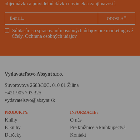
objednávku a pravidelnú dávku noviniek a zaujímavostí.
ODOSLAŤ
Súhlasím so spracovaním osobných údajov pre marketingové
účely.
Ochrana osobných údajov
Vydavateľstvo Absynt s.r.o.
Suvorovova 2683/30C, 010 01 Žilina
+421 905 793 325
vydavatelstvo@absynt.sk
PRODUKTY:
INFORMÁCIE:
Knihy
O nás
E-knihy
Pre knižnice a kníhkupectvá
Darčeky
Kontakt