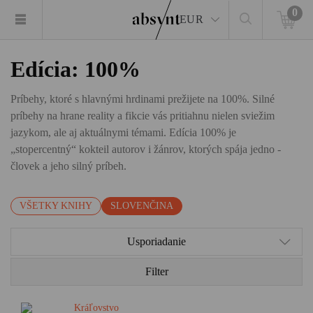
0
EUR
Edícia: 100%
Príbehy, ktoré s hlavnými hrdinami prežijete na 100%. Silné
príbehy na hrane reality a fikcie vás pritiahnu nielen sviežim
jazykom, ale aj aktuálnymi témami. Edícia 100% je
„stopercentný“ kokteil autorov i žánrov, ktorých spája jedno -
človek a jeho silný príbeh.
VŠETKY KNIHY
SLOVENČINA
Usporiadanie
Filter