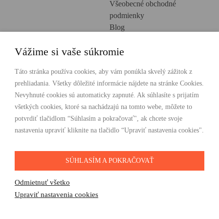
Všeobecné obchodné
podmienky
Blog
Ochrana osobných údajov
Vážime si vaše súkromie
Creative Europe
POHODLNÉ NAKUPOVANIE
Táto stránka používa cookies, aby vám ponúkla skvelý zážitok z
prehliadania. Všetky dôležité informácie nájdete na stránke Cookies.
Odosielame ihneď nasledujúci pracovný deň
Nevyhnuté cookies sú automaticky zapnuté. Ak súhlasíte s prijatím
Doprava zdarma už od 49 €
všetkých cookies, ktoré sa nachádzajú na tomto webe, môžete to
potvrdiť tlačidlom “Súhlasím a pokračovať", ak chcete svoje
PLATBY
nastavenia upraviť kliknite na tlačidlo “Upraviť nastavenia cookies".
SÚHLASÍM A POKRAČOVAŤ
SLEDUJTE NÁS
Odmietnuť všetko
Upraviť nastavenia cookies