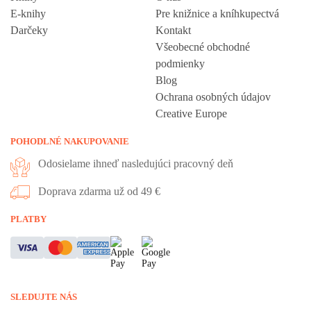
E-knihy
Pre knižnice a kníhkupectvá
Darčeky
Kontakt
Všeobecné obchodné
podmienky
Blog
Ochrana osobných údajov
Creative Europe
POHODLNÉ NAKUPOVANIE
Odosielame ihneď nasledujúci pracovný deň
Doprava zdarma už od 49 €
Vážime si vaše súkromie
PLATBY
Táto stránka používa cookies, aby vám ponúkla skvelý zážitok z
prehliadania. Všetky dôležité informácie nájdete na stránke Cookies.
Nevyhnuté cookies sú automaticky zapnuté. Ak súhlasíte s prijatím
SLEDUJTE NÁS
všetkých cookies, ktoré sa nachádzajú na tomto webe, môžete to