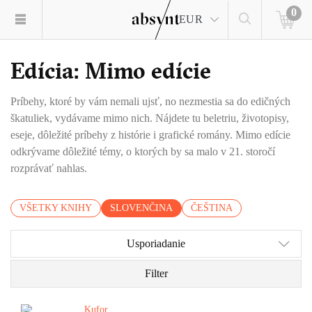
0
EUR
Edícia: Mimo edície
Príbehy, ktoré by vám nemali ujsť, no nezmestia sa do edičných
škatuliek, vydávame mimo nich. Nájdete tu beletriu, životopisy,
eseje, dôležité príbehy z histórie i grafické romány. Mimo edície
odkrývame dôležité témy, o ktorých by sa malo v 21. storočí
rozprávať nahlas.
VŠETKY KNIHY
SLOVENČINA
ČEŠTINA
Usporiadanie
Filter