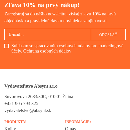
Zľava 10% na prvý nákup!
Zaregistruj sa do nášho newslettra, získaj zľavu 10% na prvú
objednávku a pravidelnú dávku noviniek a zaujímavostí.
ODOSLAŤ
Súhlasím so spracovaním osobných údajov pre marketingové
účely.
Ochrana osobných údajov
Vydavateľstvo Absynt s.r.o.
Suvorovova 2683/30C, 010 01 Žilina
+421 905 793 325
vydavatelstvo@absynt.sk
PRODUKTY:
INFORMÁCIE:
Knihy
O nás