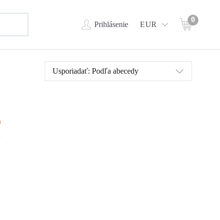
0
Prihlásenie
EUR
Usporiadať:
Podľa abecedy
m
ot,
ľkej
 o