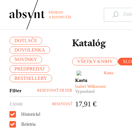
PRÍBEHY
A REPORTÁŽE
Katalóg
DOTLAČE
DOVOLENKA
NOVINKY
VŠETKY KNIHY
SL
PREDPREDAJ
BESTSELLERY
Kasta je nálepka, ktorá hovorí
Kasta
ako máme s človekom
Isabel Wilkerson
zaobchádzať.
Filter
RESETOVAŤ FILTER
Vypredané
17,91 €
ŽÁNRE
RESETOVAŤ
Historické
Beletria