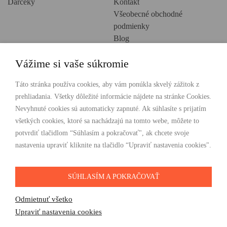
Darčeky
Kontakt
Všeobecné obchodné
podmienky
Blog
Ochrana osobných údajov
Vážime si vaše súkromie
Creative Europe
POHODLNÉ NAKUPOVANIE
Táto stránka používa cookies, aby vám ponúkla skvelý zážitok z
prehliadania. Všetky dôležité informácie nájdete na stránke Cookies.
Odosielame ihneď nasledujúci pracovný deň
Nevyhnuté cookies sú automaticky zapnuté. Ak súhlasíte s prijatím
Doprava zdarma už od 49 €
všetkých cookies, ktoré sa nachádzajú na tomto webe, môžete to
potvrdiť tlačidlom “Súhlasím a pokračovať", ak chcete svoje
PLATBY
nastavenia upraviť kliknite na tlačidlo “Upraviť nastavenia cookies".
SÚHLASÍM A POKRAČOVAŤ
SLEDUJTE NÁS
Odmietnuť všetko
Upraviť nastavenia cookies