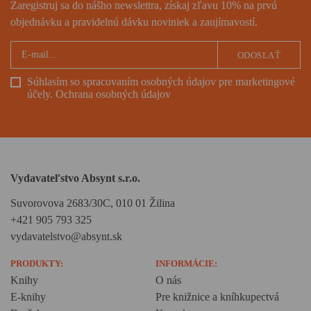
Zaregistruj sa do nášho newslettra, získaj zľavu 10% na prvú
objednávku a pravidelnú dávku noviniek a zaujímavostí.
ODOSLAŤ
Súhlasím so spracovaním osobných údajov pre marketingové
účely.
Ochrana osobných údajov
Vydavateľstvo Absynt s.r.o.
Suvorovova 2683/30C, 010 01 Žilina
+421 905 793 325
vydavatelstvo@absynt.sk
PRODUKTY:
INFORMÁCIE:
Knihy
O nás
E-knihy
Pre knižnice a kníhkupectvá