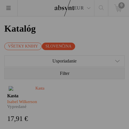
0
EUR
Katalóg
VŠETKY KNIHY
SLOVENČINA
Usporiadanie
Filter
Kasta je nálepka, ktorá hovorí,
Kasta
ako máme s človekom
Isabel Wilkerson
zaobchádzať.
Vypredané
17,91 €