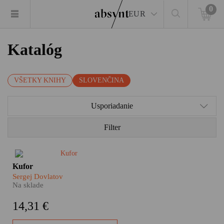
0
EUR
Katalóg
VŠETKY KNIHY
SLOVENČINA
Usporiadanie
Filter
Špekulanti, flákači, pašeráci i
Kufor
celkom obyčajní alkoholici –
Sergej Dovlatov
také sú postavy a postavičky
Na sklade
pestrého panoptika absurdnej
sovietskej každodennosti v
14,31 €
autobiografických poviedkach
Sergeja Dovlatova.