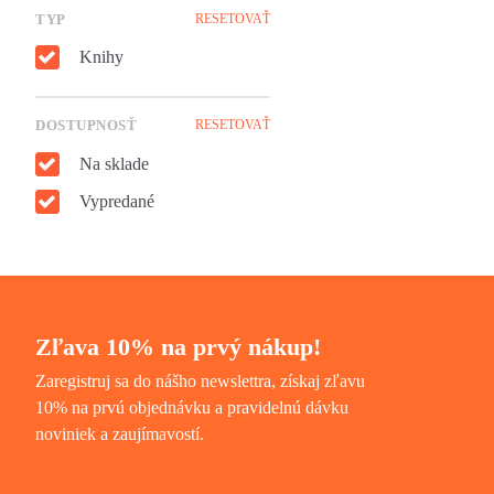
TYP
RESETOVAŤ
Knihy
DOSTUPNOSŤ
RESETOVAŤ
Na sklade
Vypredané
Zľava 10% na prvý nákup!
Zaregistruj sa do nášho newslettra, získaj zľavu
10% na prvú objednávku a pravidelnú dávku
noviniek a zaujímavostí.