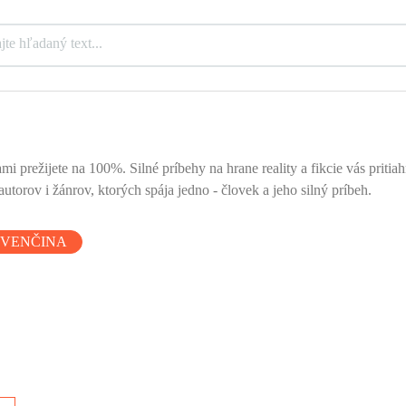
mi prežijete na 100%. Silné príbehy na hrane reality a fikcie vás priti
utorov i žánrov, ktorých spája jedno - človek a jeho silný príbeh.
OVENČINA
l
 z
tí