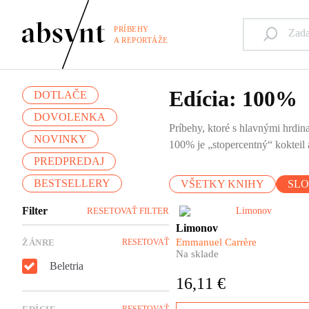
PRÍBEHY
A REPORTÁŽE
Edícia: 100%
DOTLAČE
DOVOLENKA
Príbehy, ktoré s hlavnými hrdina
NOVINKY
100% je „stopercentný“ kokteil a
PREDPREDAJ
BESTSELLERY
VŠETKY KNIHY
SL
Filter
RESETOVAŤ FILTER
Emmanuel Carrère sa rozhodo
Limonov
knižne spracovať život jednej
Emmanuel Carrère
ŽÁNRE
RESETOVAŤ
najkontroverznejších osobnos
Na sklade
moderných ruských dejín.
Beletria
Limonovov osud sleduje od
16,11 €
jeho neľahkého detstva až po
zúfalé a napokon úspešné
RESETOVAŤ