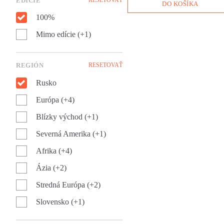
EDÍCIE
pokusy o získanie uznania
DO KOŠÍKA
intelektuálnej elity. Román
100%
Limonov Emmanuela Carrèra
sa dá čítať ako pôvabný príbe
Mimo edície (+1)
chlapca strateného vo víre
veľkého sveta, ale aj ako
znepokojivý obraz druhej
polovice dvadsiateho storočia
REGIÓN
RESETOVAŤ
v ktorom prekvitá násilie,
Rusko
anarchia, brutalita i nenávisť.
Európa (+4)
Blízky východ (+1)
Severná Amerika (+1)
Afrika (+4)
Ázia (+2)
Stredná Európa (+2)
Slovensko (+1)