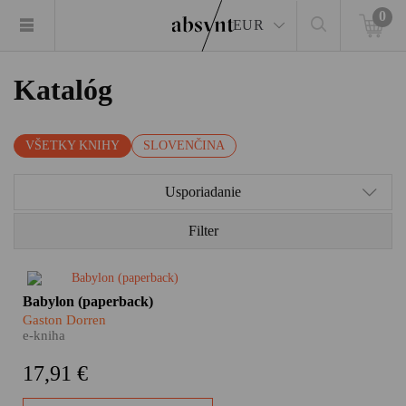
0
EUR
Katalóg
VŠETKY KNIHY
SLOVENČINA
Usporiadanie
Filter
​Ako sa môžete čo
Babylon (paperback)
najefektívnejšie naučiť po
Gaston Dorren
vietnamsky? Prečo je nemčina
e-kniha
najväčším čudákom spomedzi
všetkých jazykov? A ako spolu
17,91 €
komunikujú Indonézania,
ktorých je 265 miliónov, žijú na