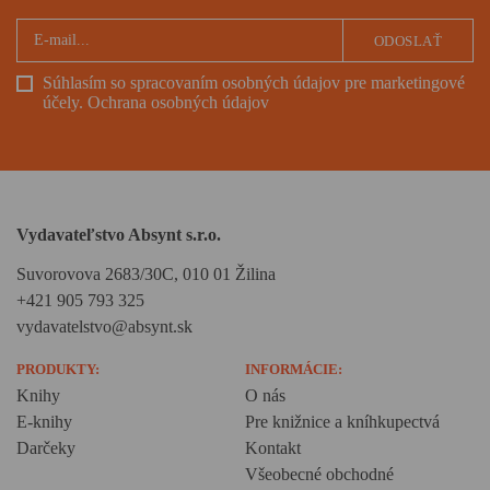
ODOSLAŤ
Súhlasím so spracovaním osobných údajov pre marketingové
účely.
Ochrana osobných údajov
Vydavateľstvo Absynt s.r.o.
Suvorovova 2683/30C, 010 01 Žilina
+421 905 793 325
vydavatelstvo@absynt.sk
PRODUKTY:
INFORMÁCIE:
Knihy
O nás
E-knihy
Pre knižnice a kníhkupectvá
Darčeky
Kontakt
Všeobecné obchodné