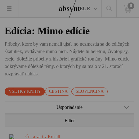
0
EUR
Edícia: Mimo edície
Príbehy, ktoré by vám nemali ujsť, no nezmestia sa do edičných
škatuliek, vydávame mimo nich. Nájdete tu beletriu, životopisy,
eseje, dôležité príbehy z histórie i grafické romány. Mimo edície
odkrývame dôležité témy, o ktorých by sa malo v 21. storočí
rozprávať nahlas.
VŠETKY KNIHY
ČEŠTINA
SLOVENČINA
Usporiadanie
Filter