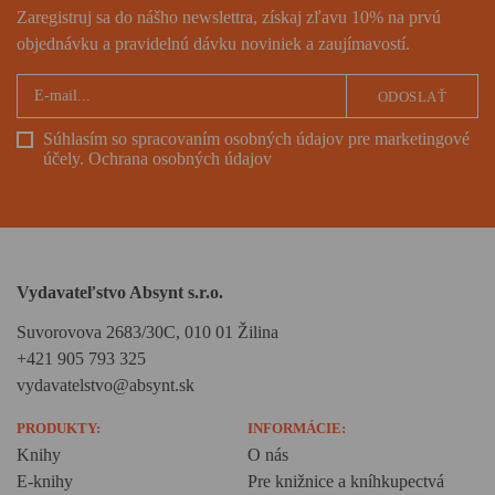
Zaregistruj sa do nášho newslettra, získaj zľavu 10% na prvú
objednávku a pravidelnú dávku noviniek a zaujímavostí.
ODOSLAŤ
Súhlasím so spracovaním osobných údajov pre marketingové
účely.
Ochrana osobných údajov
Vydavateľstvo Absynt s.r.o.
Suvorovova 2683/30C, 010 01 Žilina
+421 905 793 325
vydavatelstvo@absynt.sk
PRODUKTY:
INFORMÁCIE:
Knihy
O nás
E-knihy
Pre knižnice a kníhkupectvá