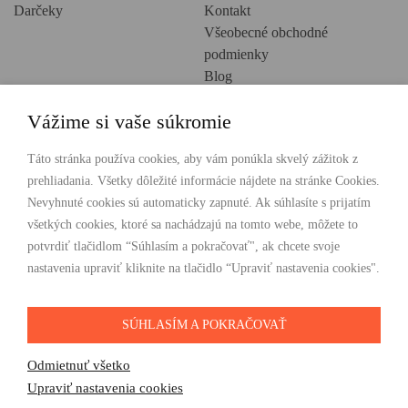
Darčeky
Kontakt
Všeobecné obchodné
podmienky
Blog
Ochrana osobných údajov
Vážime si vaše súkromie
Creative Europe
POHODLNÉ NAKUPOVANIE
Táto stránka používa cookies, aby vám ponúkla skvelý zážitok z
prehliadania. Všetky dôležité informácie nájdete na stránke Cookies.
Odosielame ihneď nasledujúci pracovný deň
Nevyhnuté cookies sú automaticky zapnuté. Ak súhlasíte s prijatím
Doprava zdarma už od 49 €
všetkých cookies, ktoré sa nachádzajú na tomto webe, môžete to
potvrdiť tlačidlom “Súhlasím a pokračovať", ak chcete svoje
PLATBY
nastavenia upraviť kliknite na tlačidlo “Upraviť nastavenia cookies".
SÚHLASÍM A POKRAČOVAŤ
SLEDUJTE NÁS
Odmietnuť všetko
Upraviť nastavenia cookies