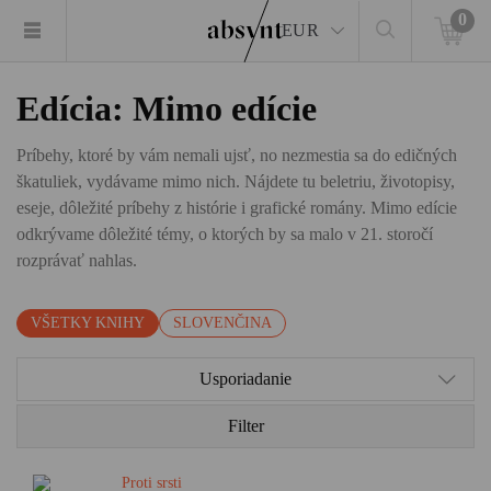
0
EUR
Edícia: Mimo edície
Príbehy, ktoré by vám nemali ujsť, no nezmestia sa do edičných
škatuliek, vydávame mimo nich. Nájdete tu beletriu, životopisy,
eseje, dôležité príbehy z histórie i grafické romány. Mimo edície
odkrývame dôležité témy, o ktorých by sa malo v 21. storočí
rozprávať nahlas.
VŠETKY KNIHY
SLOVENČINA
Usporiadanie
Filter