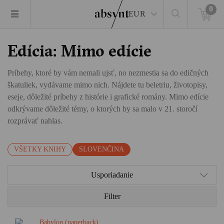
0
EUR
Edícia: Mimo edície
Príbehy, ktoré by vám nemali ujsť, no nezmestia sa do edičných
škatuliek, vydávame mimo nich. Nájdete tu beletriu, životopisy,
eseje, dôležité príbehy z histórie i grafické romány. Mimo edície
odkrývame dôležité témy, o ktorých by sa malo v 21. storočí
rozprávať nahlas.
VŠETKY KNIHY
SLOVENČINA
Usporiadanie
Filter