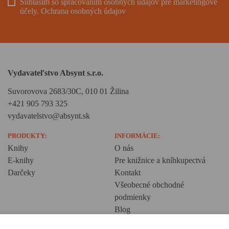
Súhlasím so spracovaním osobných údajov pre marketingové
účely.
Ochrana osobných údajov
Vydavateľstvo Absynt s.r.o.
Suvorovova 2683/30C, 010 01 Žilina
+421 905 793 325
vydavatelstvo@absynt.sk
PRODUKTY:
INFORMÁCIE:
Knihy
O nás
E-knihy
Pre knižnice a kníhkupectvá
Darčeky
Kontakt
Všeobecné obchodné
podmienky
Blog
Ochrana osobných údajov