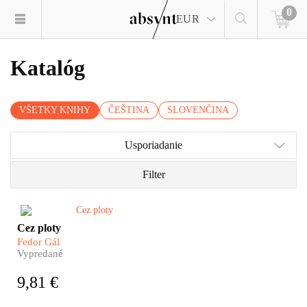
0
EUR
Katalóg
VŠETKY KNIHY
ČEŠTINA
SLOVENČINA
Usporiadanie
Filter
Fedor Gál s presvedčením, že
Cez ploty
dialóg je nutný za každých
Fedor Gál
okolností, prináša konfrontáciu
Vypredané
s národným socialistom
Matejom. V knihe Cez ploty sa
9,81 €
dozviete, čo všetko sa udeje, a
čo sa v živote a v názoroch