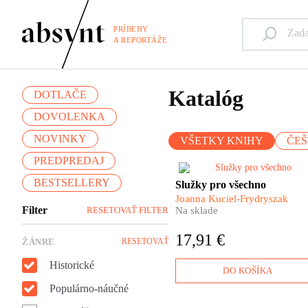
PRÍBEHY
A REPORTÁŽE
Katalóg
DOTLAČE
DOVOLENKA
NOVINKY
VŠETKY KNIHY
ČEŠ
PREDPREDAJ
​Ještě nedávno se bez nich
BESTSELLERY
Služky pro všechno
žádná lépe situovaná
Joanna Kuciel-Frydryszak
domácnost neobešla. Zatopit,
Filter
RESETOVAŤ FILTER
Na sklade
nanosit vodu, uvařit, nakoupit
vyprat – to všechno a mnohe
17,91 €
ŽÁNRE
RESETOVAŤ
více měly každý den na staros
služky. Jejich těžká práce byl
Historické
neviditelná. Podřízené
DO KOŠÍKA
postavení chudých žen nikoh
Populárno-náučné
nenapadlo zpochybňovat.