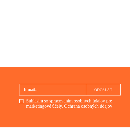
holokaustu na Slovensku.
ium,
eža,
ek
áhal
ODOSLAŤ
Súhlasím so spracovaním osobných údajov pre
marketingové účely.
Ochrana osobných údajov