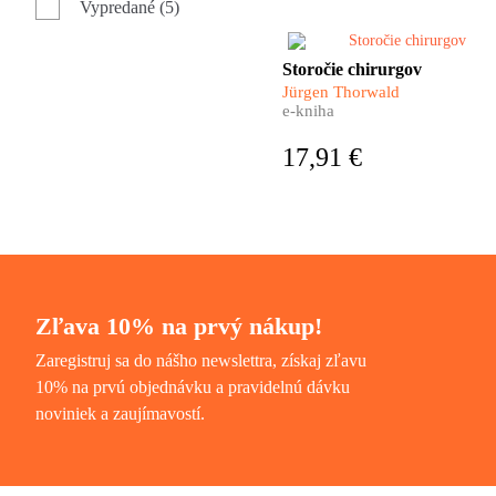
Vypredané (5)
Pripravte sa, čaká vás Babylo
– divoká jazyková cesta okol
sveta!
Aj chirurgia má svoje dejiny.
Storočie chirurgov
Pestré a úchvatné. Čo
Jürgen Thorwald
predchádzalo prvému ostrém
e-kniha
zárezu skalpelom do živej
ľudskej kože? Aj o tom nám
17,91 €
rozpráva nemecký spisovateľ
Jürgen Thorwald vo svojej
fascinujúcej knihe.
Zľava 10% na prvý nákup!
Zaregistruj sa do nášho newslettra, získaj zľavu
10% na prvú objednávku a pravidelnú dávku
noviniek a zaujímavostí.