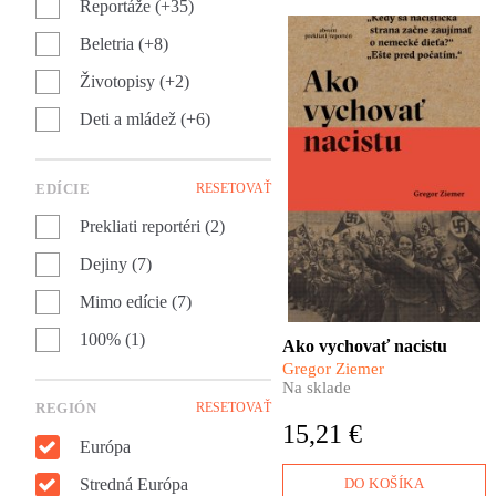
Reportáže (+35)
Beletria (+8)
​Veľká Hitlerova armáda sa
nezrodila v kasárňach, ale
Životopisy (+2)
v školských laviciach.
Americký pedagóg Gregor
Deti a mládež (+6)
Ziemer sa v tridsiatych
rokoch do detailov
zoznámil so systémom
nacistického vzdelávania,
EDÍCIE
RESETOVAŤ
ktorého hlavným cieľom
bolo vyrábať ľudí
Prekliati reportéri (2)
ochotných zomrieť za
Dejiny (7)
Führera. Ako vychovať
nacistu je jedinečná
Mimo edície (7)
reportážna sonda do hĺbky
nacistickej duše.
100% (1)
Ako vychovať nacistu
Gregor Ziemer
Na sklade
REGIÓN
RESETOVAŤ
15,21 €
Európa
Stredná Európa
DO KOŠÍKA