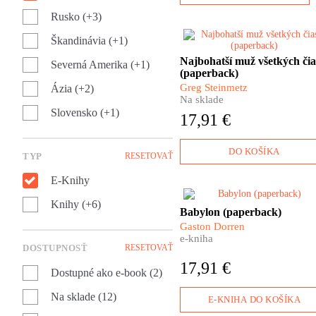
Rusko (+3)
Škandinávia (+1)
Keď v roku 1525 zomrel, jeh
Najbohatší muž všetkých čia
majetok tvoril zhruba 2%
Severná Amerika (+1)
(paperback)
celoeurópskej hospodárskej
produkcie. Viete si to vôbec
Greg Steinmetz
Ázia (+2)
predstaviť? Takýmto
Na sklade
bohatstvom sa po ňom
Slovensko (+1)
17,91 €
nemohol pochváliť už nikto
iný. Moc Jakoba Fuggera bol
prakticky neobmedzená.
DO KOŠÍKA
TYP
RESETOVAŤ
E-Knihy
Knihy (+6)
​Ako sa môžete čo
Babylon (paperback)
najefektívnejšie naučiť po
Gaston Dorren
vietnamsky? Prečo je nemčin
e-kniha
najväčším čudákom spomedz
DOSTUPNOSŤ
RESETOVAŤ
všetkých jazykov? A ako spo
17,91 €
komunikujú Indonézania,
Dostupné ako e-book (2)
ktorých je 265 miliónov, žijú 
Na sklade (12)
takmer tisícke ostrovov a
E-KNIHA DO KOŠÍKA
hovoria sedemsto jazykmi?