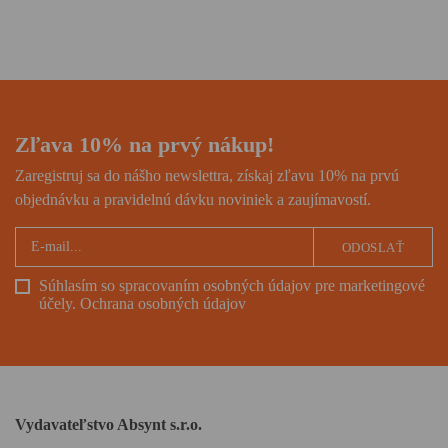
vychádza v novom
limitovanom vydaní v
originálnom dizajne.
Zľava 10% na prvý nákup!
Zaregistruj sa do nášho newslettra, získaj zľavu 10% na prvú
objednávku a pravidelnú dávku noviniek a zaujímavostí.
ODOSLAŤ
Súhlasím so spracovaním osobných údajov pre marketingové
účely.
Ochrana osobných údajov
Vydavateľstvo Absynt s.r.o.