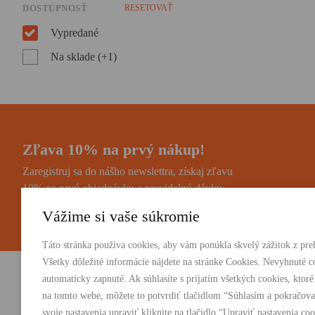
DOSTUPNOSŤ
RESETOVAŤ
Vypredané
Na sklade (+1)
Zľava 10% na prvý nákup!
Zaregistruj sa do nášho newslettra, získaj zľavu
10% na prvú objednávku a pravidelnú dávku
noviniek a zaujímavostí.
Vážime si vaše súkromie
Táto stránka používa cookies, aby vám ponúkla skvelý zážitok z preh
Všetky dôležité informácie nájdete na stránke Cookies. Nevyhnuté c
automaticky zapnuté. Ak súhlasíte s prijatím všetkých cookies, ktoré
Vydavateľstvo Absynt s.r.o.
PRODUKTY:
na tomto webe, môžete to potvrdiť tlačidlom “Súhlasím a pokračova
Knihy
svoje nastavenia upraviť kliknite na tlačidlo “Upraviť nastavenia coo