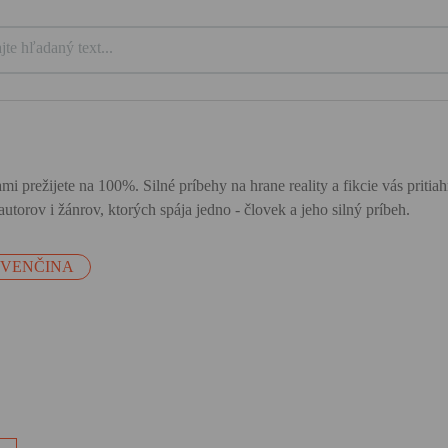
mi prežijete na 100%. Silné príbehy na hrane reality a fikcie vás priti
utorov i žánrov, ktorých spája jedno - človek a jeho silný príbeh.
OVENČINA
e
ak