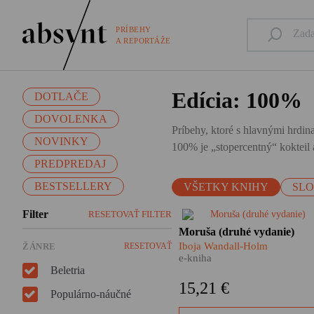
PRÍBEHY
A REPORTÁŽE
Edícia: 100%
DOTLAČE
DOVOLENKA
Príbehy, ktoré s hlavnými hrdina
NOVINKY
100% je „stopercentný“ kokteil a
PREDPREDAJ
BESTSELLERY
VŠETKY KNIHY
SL
Filter
RESETOVAŤ FILTER
​Moruša Iboje Wandall-Holm j
Moruša (druhé vydanie)
dôležitým kamienkom do
Iboja Wandall-Holm
ŽÁNRE
RESETOVAŤ
mozaiky dejín vojnového
e-kniha
Slovenského štátu i tragédie
Beletria
slovenských Židov. Nie je vš
15,21 €
len o tom, nie je len
Populárno-náučné
rozprávaním o vojne a pekle