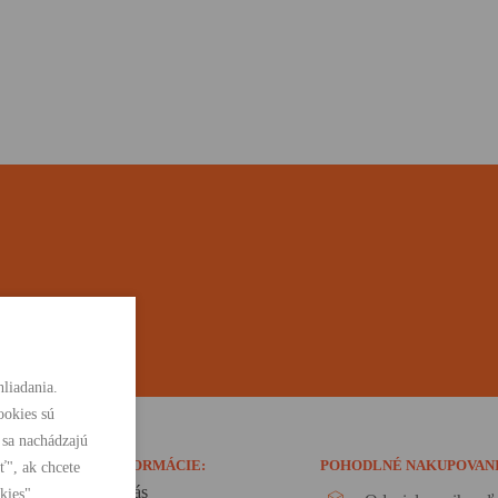
liadania.
ookies sú
 sa nachádzajú
INFORMÁCIE:
POHODLNÉ NAKUPOVAN
ť", ak chcete
O nás
kies".