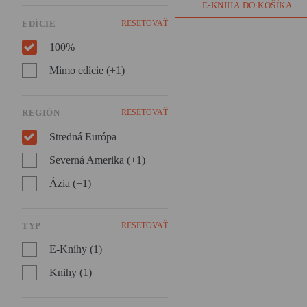
koncentrákov. Je aj o nádeji, 
E-KNIHA DO KOŠÍKA
láske, o nesmiernej cene
EDÍCIE
RESETOVAŤ
ľudského života i o obrovskej
túžbe žiť a neprestať byť
100%
človekom.
Mimo edície (+1)
REGIÓN
RESETOVAŤ
Stredná Európa
Severná Amerika (+1)
Ázia (+1)
TYP
RESETOVAŤ
E-Knihy (1)
Knihy (1)