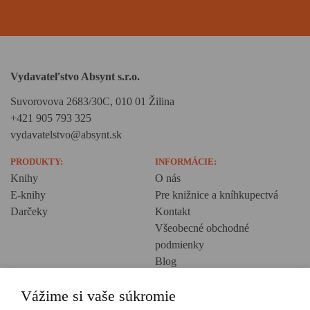
Vydavateľstvo Absynt s.r.o.
Suvorovova 2683/30C, 010 01 Žilina
+421 905 793 325
vydavatelstvo@absynt.sk
PRODUKTY:
INFORMÁCIE:
Knihy
O nás
E-knihy
Pre knižnice a kníhkupectvá
Darčeky
Kontakt
Všeobecné obchodné
podmienky
Blog
Ochrana osobných údajov
Vážime si vaše súkromie
Creative Europe