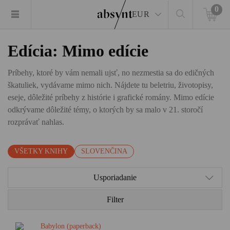
0
EUR
Edícia: Mimo edície
Príbehy, ktoré by vám nemali ujsť, no nezmestia sa do edičných
škatuliek, vydávame mimo nich. Nájdete tu beletriu, životopisy,
eseje, dôležité príbehy z histórie i grafické romány. Mimo edície
odkrývame dôležité témy, o ktorých by sa malo v 21. storočí
rozprávať nahlas.
VŠETKY KNIHY
SLOVENČINA
Usporiadanie
Filter