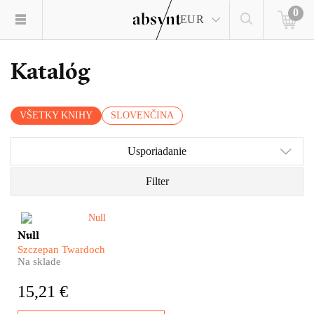
0
EUR
Katalóg
VŠETKY KNIHY
SLOVENČINA
Usporiadanie
Filter
​Nultá línia. To je miesto, kde
Null
umiera už aj nádej. Kde sa
Szczepan Twardoch
pozeráš vojne rovno do očí.
Na sklade
Kde sa dá ísť ďalej jedine cez
mŕtvoly. Ale predsa sa tam ešte
15,21 €
žije. Kdesi medzi lepkavým
blatom a dronmi. Medzi