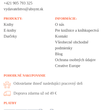
+421 905 793 325
vydavatelstvo@absynt.sk
PRODUKTY:
INFORMÁCIE:
Knihy
O nás
E-knihy
Pre knižnice a kníhkupectvá
Darčeky
Kontakt
Všeobecné obchodné
podmienky
Blog
Ochrana osobných údajov
Creative Europe
POHODLNÉ NAKUPOVANIE
Odosielame ihneď nasledujúci pracovný deň
Doprava zdarma už od 49 €
Vážime si vaše súkromie
PLATBY