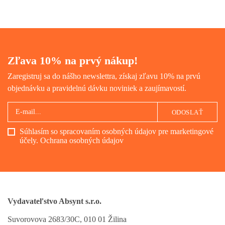
túžbe žiť a neprestať byť
človekom.
Zľava 10% na prvý nákup!
Zaregistruj sa do nášho newslettra, získaj zľavu 10% na prvú
objednávku a pravidelnú dávku noviniek a zaujímavostí.
ODOSLAŤ
Súhlasím so spracovaním osobných údajov pre marketingové
účely.
Ochrana osobných údajov
Vydavateľstvo Absynt s.r.o.
Suvorovova 2683/30C, 010 01 Žilina