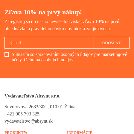
Zľava 10% na prvý nákup!
Zaregistruj sa do nášho newslettra, získaj zľavu 10% na prvú
objednávku a pravidelnú dávku noviniek a zaujímavostí.
ODOSLAŤ
Súhlasím so spracovaním osobných údajov pre marketingové
účely.
Ochrana osobných údajov
Vydavateľstvo Absynt s.r.o.
Suvorovova 2683/30C, 010 01 Žilina
+421 905 793 325
vydavatelstvo@absynt.sk
PRODUKTY:
INFORMÁCIE: