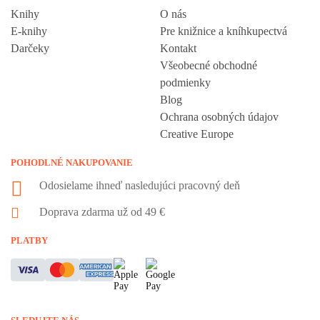
Knihy
O nás
E-knihy
Pre knižnice a kníhkupectvá
Darčeky
Kontakt
Všeobecné obchodné
podmienky
Blog
Ochrana osobných údajov
Creative Europe
POHODLNÉ NAKUPOVANIE
Odosielame ihneď nasledujúci pracovný deň
Doprava zdarma už od 49 €
Vážime si vaše súkromie
PLATBY
Táto stránka používa cookies, aby vám ponúkla skvelý zážitok z
prehliadania. Všetky dôležité informácie nájdete na stránke Cookies.
Nevyhnuté cookies sú automaticky zapnuté. Ak súhlasíte s prijatím
všetkých cookies, ktoré sa nachádzajú na tomto webe, môžete to