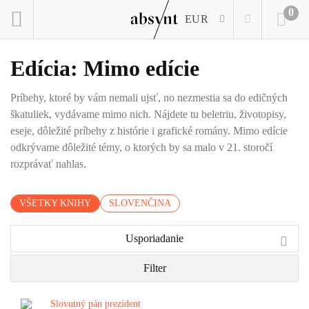
0
EUR
Edícia: Mimo edície
Príbehy, ktoré by vám nemali ujsť, no nezmestia sa do edičných
škatuliek, vydávame mimo nich. Nájdete tu beletriu, životopisy,
eseje, dôležité príbehy z histórie i grafické romány. Mimo edície
odkrývame dôležité témy, o ktorých by sa malo v 21. storočí
rozprávať nahlas.
VŠETKY KNIHY
SLOVENČINA
Usporiadanie
Filter