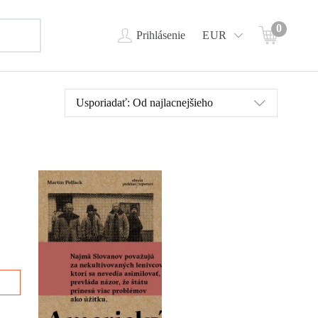
0
Prihlásenie
EUR
Usporiadať:
Od najlacnejšieho
Utečenecká kríza nie je
asov
slovným spojením, ktoré sa
sa v
týka výhradne dnešných
ieva
dní. Aj naši predkovia z
i
východu rakúsko-uhorskej
dlia
monarchie boli na sklonku
y
devätnásteho storočia
súčasťou exodu
obrovských rozmerov.