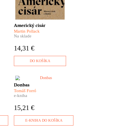
Americký cisár
Martin Pollack
Na sklade
14,31 €
DO KOŠÍKA
orí,
Tomáš Forró dokázal to, čo sa
Donbas
čné,
žiadnemu inému novinárovi
Tomáš Forró
amy
nepodarilo: získal si dôveru
e-kniha
ľudí z oboch bojujúcich strán,
l
ktorí ho vzali k sebe, do
15,21 €
zákopov aj do bytov, kde s
ým
nimi prežíval bombardovanie a
sko
kde mu rozprávali svoje osudy.
E-KNIHA DO KOŠÍKA
obre