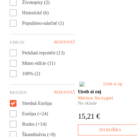
Životopisy (2)
Historické (6)
Populárno-náučné (1)
EDÍCIE
RESETOVAŤ
Prekliati reportéri (13)
Mimo edície (11)
100% (2)
Ako dobre poznáme svojich
Urob si raj
REGIÓN
RESETOVAŤ
najbližších susedov? Čo viem
Mariusz Szczygieł
o krajine, o ktorej sa v jej
Stredná Európa
Na sklade
hymne spieva, že je
pozemským rajom?
Európa (+24)
15,21 €
Výnimočný poľský reportér
Mariusz Szczygieł nám povie
Rusko (+14)
čo zistil o Čechoch a Češkách
DO KOŠÍKA
o minulosti i súčasnosti krajin
Škandinávia (+8)