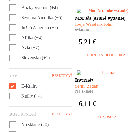
s ktorou sme donedávna
Blízky východ (+4)
zdieľali spoločný priestor.
​Moruša Iboje Wandall-Holm j
Severná Amerika (+5)
Moruša (druhé vydanie)
dôležitým kamienkom do
Iboja Wandall-Holm
mozaiky dejín vojnového
Južná Amerika (+2)
e-kniha
Slovenského štátu i tragédie
Afrika (+4)
slovenských Židov. Nie je vš
15,21 €
len o tom, nie je len
Ázia (+7)
rozprávaním o vojne a pekle
koncentrákov. Je aj o nádeji, 
E-KNIHA DO KOŠÍKA
Slovensko (+1)
láske, o nesmiernej cene
ľudského života i o obrovskej
túžbe žiť a neprestať byť
človekom.
TYP
RESETOVAŤ
Je mrazivý január 2015. Sme
Internát
na východe Ukrajiny. A vých
E-Knihy
Serhij Žadan
Ukrajiny – to je vojna. Vie to 
Na sklade
učiteľ Paša, ktorý sleduje, ak
Knihy (+4)
sa frontová línia nezadržateľn
16,11 €
blíži k jeho domu. Buď ju
prekročí, alebo ona prekročí
DOSTUPNOSŤ
RESETOVAŤ
jeho. Inej cesty niet.
DO KOŠÍKA
Na sklade (20)