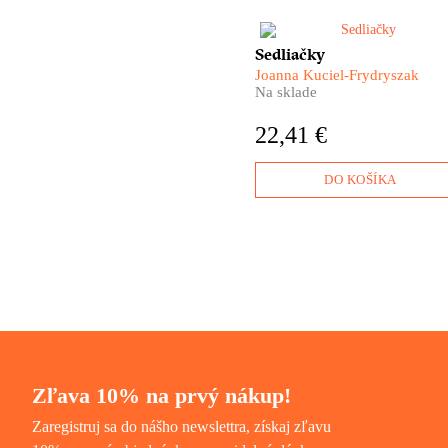
Joanna Kuciel-Frydryszak n
Sedliačky
v knihe Sedliačky ponúka
Joanna Kuciel-Frydryszak
dojemný a mimoriadne silný
Na sklade
portrét žien, ktoré s ohnutým
chrbtami niesli na pleciach ce
22,41 €
krajinu. Sú to naše babky a
prababky...
DO KOŠÍKA
Zľava 10% na prvý nákup!
Zaregistruj sa do nášho newslettra, získaj zľavu