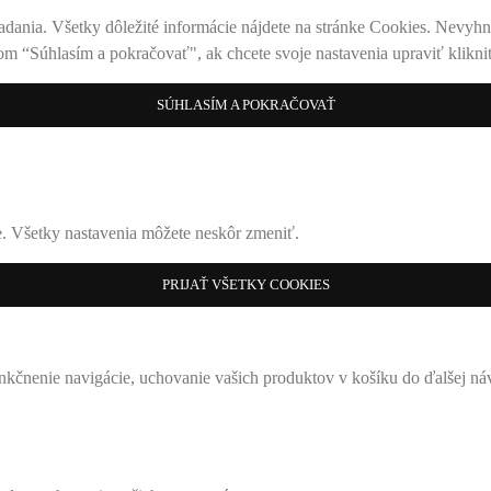
adania. Všetky dôležité informácie nájdete na stránke Cookies. Nevyhnu
om “Súhlasím a pokračovať", ak chcete svoje nastavenia upraviť kliknit
SÚHLASÍM A POKRAČOVAŤ
ke. Všetky nastavenia môžete neskôr zmeniť.
PRIJAŤ VŠETKY COOKIES
nkčnenie navigácie, uchovanie vašich produktov v košíku do ďalšej ná