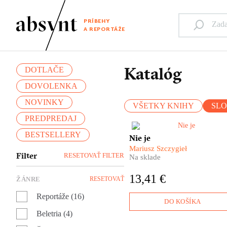
PRÍBEHY
A REPORTÁŽE
Katalóg
DOTLAČE
DOVOLENKA
NOVINKY
VŠETKY KNIHY
SL
PREDPREDAJ
BESTSELLERY
V tejto knihe je najpodstatnej
Nie je
to, čo NIE JE! Najnovšia knih
Mariusz Szczygieł
obľúbeného poľského reporté
Filter
RESETOVAŤ FILTER
Na sklade
Mariusza Szczygieła je
zbierkou výnimočných
13,41 €
ŽÁNRE
RESETOVAŤ
reportáží o prázdnych miesta
v ľudských životoch.
Reportáže (16)
DO KOŠÍKA
Beletria (4)