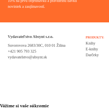
10% na prvú objednávku a pravidelnú dávku
noviniek a zaujímavostí.
Vydavateľstvo Absynt s.r.o.
PRODUKTY:
Knihy
Suvorovova 2683/30C, 010 01 Žilina
E-knihy
+421 905 793 325
Darčeky
vydavatelstvo@absynt.sk
Vážime si vaše súkromie