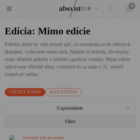
0
EUR
Edícia: Mimo edície
Príbehy, ktoré by vám nemali ujsť, no nezmestia sa do edičných
škatuliek, vydávame mimo nich. Nájdete tu beletriu, životopisy,
eseje, dôležité príbehy z histórie i grafické romány. Mimo edície
odkrývame dôležité témy, o ktorých by sa malo v 21. storočí
rozprávať nahlas.
VŠETKY KNIHY
SLOVENČINA
Usporiadanie
Filter