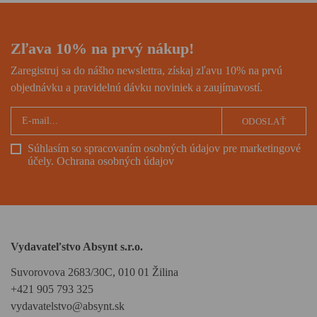
Zľava 10% na prvý nákup!
Zaregistruj sa do nášho newslettra, získaj zľavu 10% na prvú
objednávku a pravidelnú dávku noviniek a zaujímavostí.
ODOSLAŤ
Súhlasím so spracovaním osobných údajov pre marketingové
účely.
Ochrana osobných údajov
Vydavateľstvo Absynt s.r.o.
Suvorovova 2683/30C, 010 01 Žilina
+421 905 793 325
vydavatelstvo@absynt.sk