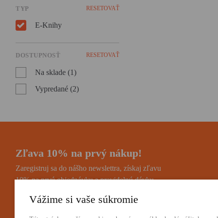
TYP
RESETOVAŤ
E-Knihy
DOSTUPNOSŤ
RESETOVAŤ
Na sklade (1)
Vypredané (2)
Zľava 10% na prvý nákup!
Zaregistruj sa do nášho newslettra, získaj zľavu
10% na prvú objednávku a pravidelnú dávku
noviniek a zaujímavostí.
Vážime si vaše súkromie