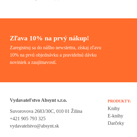
Zľava 10% na prvý nákup!
Zaregistruj sa do nášho newslettra, získaj zľavu
10% na prvú objednávku a pravidelnú dávku
noviniek a zaujímavostí.
Vydavateľstvo Absynt s.r.o.
PRODUKTY:
Knihy
Suvorovova 2683/30C, 010 01 Žilina
Vážime si vaše súkromie
E-knihy
+421 905 793 325
Darčeky
vydavatelstvo@absynt.sk
Táto stránka používa cookies, aby vám ponúkla skvelý zážitok z preh
Všetky dôležité informácie nájdete na stránke Cookies. Nevyhnuté c