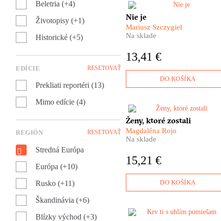
Beletria (+4)
V tejto knihe je najpodstatnej
Nie je
Životopisy (+1)
to, čo NIE JE! Najnovšia knih
Mariusz Szczygieł
obľúbeného poľského reporté
Na sklade
Historické (+5)
Mariusza Szczygieła je
zbierkou výnimočných
13,41 €
reportáží o prázdnych miesta
v ľudských životoch.
EDÍCIE
RESETOVAŤ
DO KOŠÍKA
Prekliati reportéri (13)
Mimo edície (4)
Migrácia nie je len o odchode
Ženy, ktoré zostali
človeka za hranice.
​Magdaléna Rojo
REGIÓN
RESETOVAŤ
Neoddeliteľnou súčasťou toht
Na sklade
fenoménu sú aj ženy a deti,
Stredná Európa
ktoré zostali v domovských
15,21 €
krajinách po tom, ako odišli i
Európa (+10)
muži, otcovia či synovia. Čo 
s nimi?
DO KOŠÍKA
Rusko (+11)
Škandinávia (+6)
Blízky východ (+3)