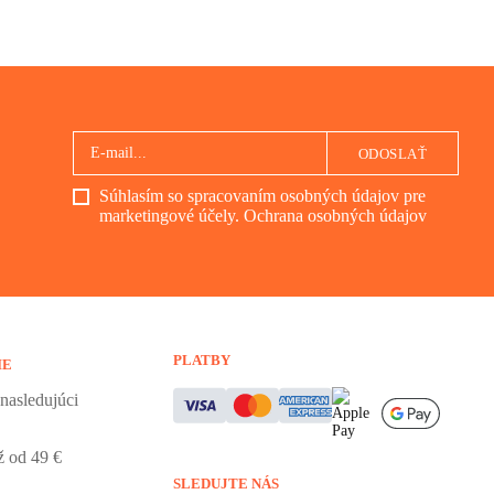
ODOSLAŤ
Súhlasím so spracovaním osobných údajov pre
marketingové účely.
Ochrana osobných údajov
PLATBY
IE
nasledujúci
 od 49 €
SLEDUJTE NÁS