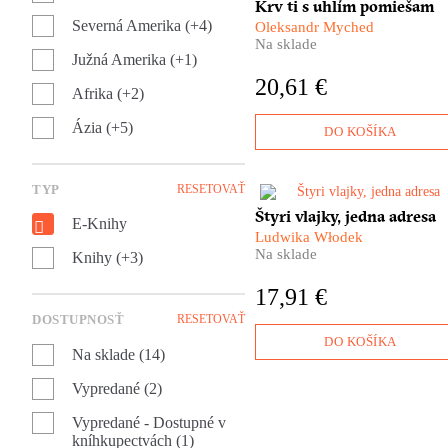
​Čierne ruky, čierne tváre – le
Krv ti s uhlím pomiešam
oči z nich žiaria nabielo. A eš
Severná Amerika (+4)
Oleksandr Myched
zuby, ak sa práve usmievajú.
Na sklade
Tak vyzerajú doneckí baníci,
Južná Amerika (+1)
keď vyjdú na svetlo a zažmúr
20,61 €
do slnka. Táto kniha rozpráva
Afrika (+2)
tom, aký bol Donbas predtým
Ázia (+5)
než sa stal epicentrom krutej
DO KOŠÍKA
vojny. Oleksandr Myched nás
nej zoberie priamo do čierne
srdca Ukrajiny.
TYP
RESETOVAŤ
Skutočné srdce Európy bije n
Štyri vlajky, jedna adresa
E-Knihy
Spiši. Tam, kde sa stretáva
Ludwika Włodek
a prelína osem rôznych kultúr
Na sklade
Knihy (+3)
Tam, kde sa adresa domu za
celé storočie nezmenila, no
17,91 €
napriek tomu sa ocitol v štyro
rôznych štátoch. Tam, kde
DOSTUPNOSŤ
RESETOVAŤ
hranica predstavuje skôr
DO KOŠÍKA
Na sklade (14)
ľudskú skúsenosť, než čiaru 
mape.​
Vypredané (2)
Vypredané - Dostupné v
kníhkupectvách (1)