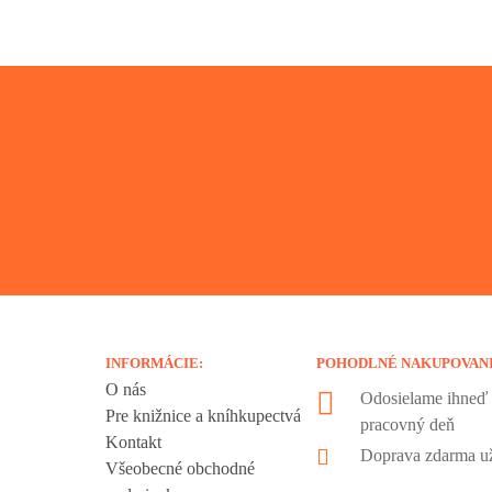
INFORMÁCIE:
POHODLNÉ NAKUPOVAN
O nás
Odosielame ihneď 
Pre knižnice a kníhkupectvá
pracovný deň
Kontakt
liadania.
Doprava zdarma už
Všeobecné obchodné
ookies sú