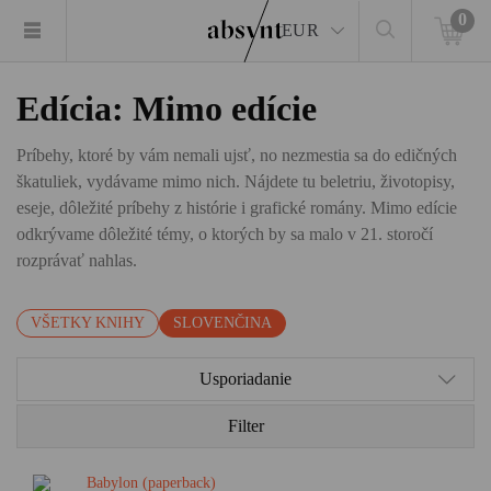
0
EUR
Edícia: Mimo edície
Príbehy, ktoré by vám nemali ujsť, no nezmestia sa do edičných
škatuliek, vydávame mimo nich. Nájdete tu beletriu, životopisy,
eseje, dôležité príbehy z histórie i grafické romány. Mimo edície
odkrývame dôležité témy, o ktorých by sa malo v 21. storočí
rozprávať nahlas.
VŠETKY KNIHY
SLOVENČINA
Usporiadanie
Filter