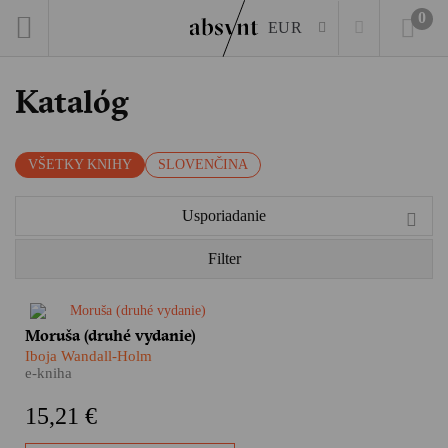
0
EUR
Katalóg
VŠETKY KNIHY
SLOVENČINA
Usporiadanie
Filter
​Moruša Iboje Wandall-Holm je
Moruša (druhé vydanie)
dôležitým kamienkom do
Iboja Wandall-Holm
mozaiky dejín vojnového
e-kniha
Slovenského štátu i tragédie
slovenských Židov. Nie je však
15,21 €
len o tom, nie je len
rozprávaním o vojne a pekle