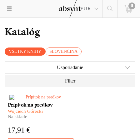
0
EUR
Katalóg
VŠETKY KNIHY
SLOVENČINA
Usporiadanie
Filter
Niektoré miesta na svete sú
Prípitok na predkov
možno priďaleko. Ukrývajú sa
Wojciech Górecki
za vysokými horami. Alebo sú
Na sklade
príliš cudzie. Skrátka –
nepoznáme ich. Tri krajiny
17,91 €
Južného Kaukazu, Arménsko,
Azerbajdžan a Gruzínsko medzi