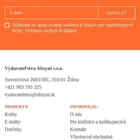
ODOSLAŤ
Súhlasím so spracovaním osobných údajov pre marketingové
účely.
Ochrana osobných údajov
Vydavateľstvo Absynt s.r.o.
Suvorovova 2683/30C, 010 01 Žilina
+421 905 793 325
vydavatelstvo@absynt.sk
PRODUKTY:
INFORMÁCIE:
Knihy
O nás
E-knihy
Pre knižnice a kníhkupectvá
Darčeky
Kontakt
Všeobecné obchodné