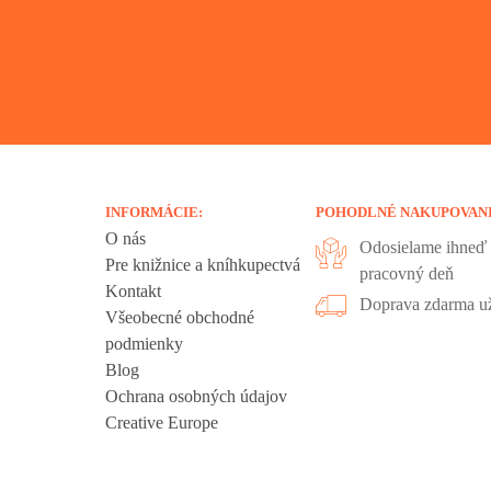
INFORMÁCIE:
POHODLNÉ NAKUPOVAN
O nás
Odosielame ihneď 
Pre knižnice a kníhkupectvá
pracovný deň
Kontakt
liadania.
Doprava zdarma už
Všeobecné obchodné
ookies sú
podmienky
 sa nachádzajú
Blog
ť", ak chcete
Ochrana osobných údajov
kies".
Creative Europe