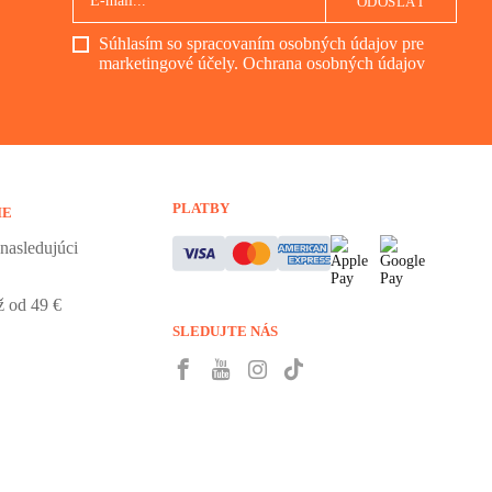
ODOSLAŤ
Súhlasím so spracovaním osobných údajov pre
marketingové účely.
Ochrana osobných údajov
PLATBY
IE
nasledujúci
 od 49 €
SLEDUJTE NÁS