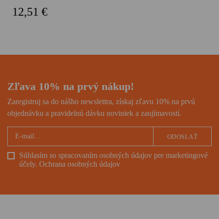
likvidácia životného prostredia.
12,51 €
Čo spája tieto dva odlišné
svety? Dovolenkový biznis,
honba za oddychom a
dobrodružstvom.
Zľava 10% na prvý nákup!
Zaregistruj sa do nášho newslettra, získaj zľavu 10% na prvú
objednávku a pravidelnú dávku noviniek a zaujímavostí.
ODOSLAŤ
Súhlasím so spracovaním osobných údajov pre marketingové
účely.
Ochrana osobných údajov