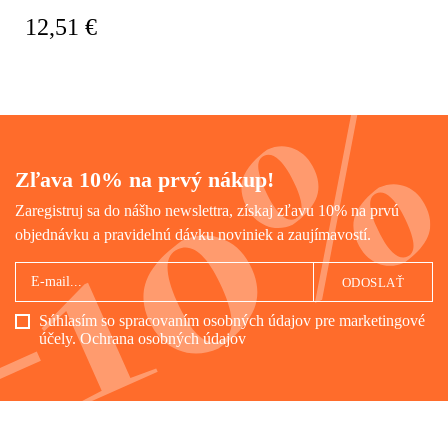
likvidácia životného prostredia.
12,51 €
Čo spája tieto dva odlišné
svety? Dovolenkový biznis,
honba za oddychom a
dobrodružstvom.
Zľava 10% na prvý nákup!
Zaregistruj sa do nášho newslettra, získaj zľavu 10% na prvú
objednávku a pravidelnú dávku noviniek a zaujímavostí.
ODOSLAŤ
Súhlasím so spracovaním osobných údajov pre marketingové
účely.
Ochrana osobných údajov