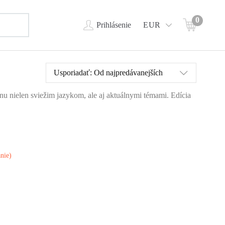
0
Prihlásenie
EUR
Usporiadať:
Od najpredávanejších
ahnu nielen sviežim jazykom, ale aj aktuálnymi témami. Edícia
á
ý je
hy