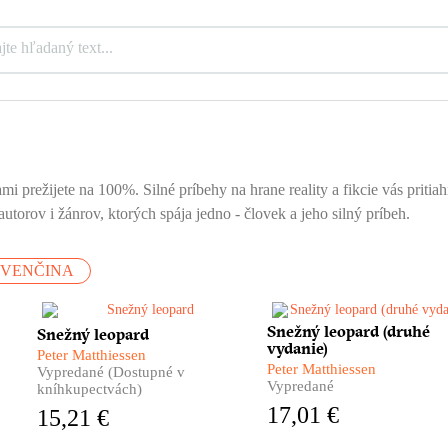
mi prežijete na 100%. Silné príbehy na hrane reality a fikcie vás priti
utorov i žánrov, ktorých spája jedno - človek a jeho silný príbeh.
OVENČINA
Himalájske dobrodružstvo,
Snežný leopard (druhé
Himalájske dobrodružstvo,
Snežný leopard
vydanie)
nezvyčajný cestopis, hlboká
nezvyčajný cestopis, hlbok
Peter Matthiessen
meditácia i silný
meditácia i silný
Peter Matthiessen
Vypredané (Dostupné v
autobiografický román. Taký je
autobiografický román. Tak
Vypredané
kníhkupectvách)
Snežný leopard Petra
Snežný leopard Petra
17,01 €
15,21 €
Matthiessena, pútnika po
Matthiessena, pútnika po
zamrznutých úpätiach strechy
zamrznutých úpätiach strec