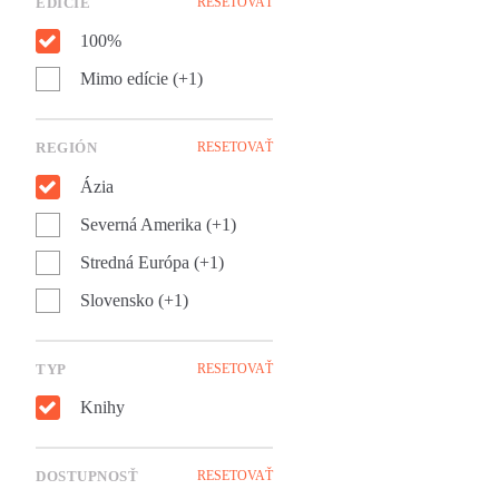
EDÍCIE
RESETOVAŤ
agenta. Schizofrénia, alebo
absolútna prispôsobivosť?
100%
Sever a juh Vietnamu tu proti
sebe bojujú vo vnútri jedného
Mimo edície (+1)
človeka, ktorý vidí, že jeho
krajina sa rozpadá na márne
kúsky.
REGIÓN
RESETOVAŤ
Ázia
Severná Amerika (+1)
Stredná Európa (+1)
Slovensko (+1)
TYP
RESETOVAŤ
Knihy
DOSTUPNOSŤ
RESETOVAŤ