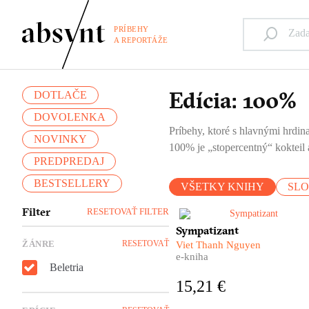
PRÍBEHY
A REPORTÁŽE
Edícia: 100%
DOTLAČE
DOVOLENKA
Príbehy, ktoré s hlavnými hrdina
NOVINKY
100% je „stopercentný“ kokteil a
PREDPREDAJ
BESTSELLERY
VŠETKY KNIHY
SL
Filter
RESETOVAŤ FILTER
Jeden je agent vietnamských
Sympatizant
komunistov, druhý slúži
ŽÁNRE
RESETOVAŤ
Viet Thanh Nguyen
juhovietnamskému
e-kniha
demokratickému režimu. Sú
Beletria
dvaja a pritom je len jeden.
15,21 €
Rozštiepená osobnosť i
rozštiepená myseľ dvojitého