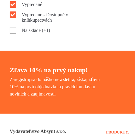
Vypredané
Vypredané - Dostupné v
kníhkupectvách
Na sklade (+1)
Zľava 10% na prvý nákup!
Zaregistruj sa do nášho newslettra, získaj zľavu
10% na prvú objednávku a pravidelnú dávku
noviniek a zaujímavostí.
Vydavateľstvo Absynt s.r.o.
PRODUKTY: