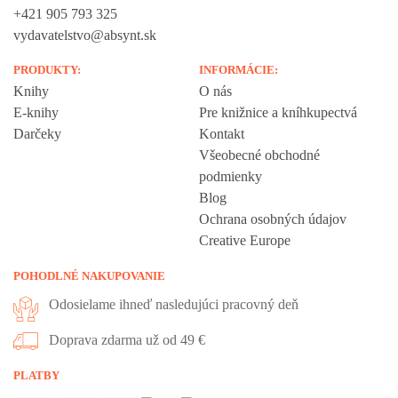
+421 905 793 325
vydavatelstvo@absynt.sk
PRODUKTY:
INFORMÁCIE:
Knihy
O nás
E-knihy
Pre knižnice a kníhkupectvá
Darčeky
Kontakt
Všeobecné obchodné
podmienky
Blog
Ochrana osobných údajov
Creative Europe
POHODLNÉ NAKUPOVANIE
Odosielame ihneď nasledujúci pracovný deň
Doprava zdarma už od 49 €
Vážime si vaše súkromie
PLATBY