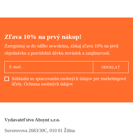
je súčasná India.
Zľava 10% na prvý nákup!
Zaregistruj sa do nášho newslettra, získaj zľavu 10% na prvú
objednávku a pravidelnú dávku noviniek a zaujímavostí.
ODOSLAŤ
Súhlasím so spracovaním osobných údajov pre marketingové
účely.
Ochrana osobných údajov
Vydavateľstvo Absynt s.r.o.
Suvorovova 2683/30C, 010 01 Žilina