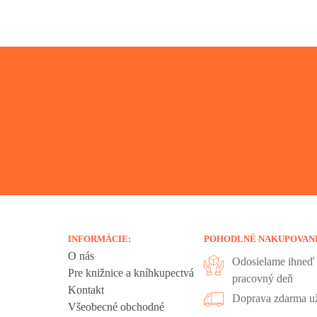
INFORMÁCIE:
POHODLNÉ NAKUPOVAN
O nás
Odosielame ihneď 
Pre knižnice a kníhkupectvá
pracovný deň
Kontakt
liadania.
Doprava zdarma už
Všeobecné obchodné
ookies sú