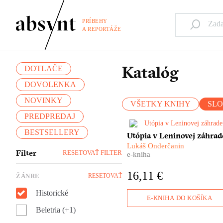
PRÍBEHY
A REPORTÁŽE
Katalóg
DOTLAČE
DOVOLENKA
NOVINKY
VŠETKY KNIHY
SL
PREDPREDAJ
BESTSELLERY
Nie je to žiadna fatamorgána 
Utópia v Leninovej záhrad
pred očami sa im skutočne
Lukáš Onderčanin
črtajú obrysy vysnívaného raj
Filter
RESETOVAŤ FILTER
e-kniha
Ďaleko za chrbtami nechávaj
československú biedu a
16,11 €
ŽÁNRE
RESETOVAŤ
vyrážajú za volaním svojho
srdca – do Sovietskeho zväzu
Historické
Lukáš Onderčanin nám vo
E-KNIHA DO KOŠÍKA
svojom dokumentárnom
Beletria (+1)
románe ponúka príbeh družst
Interhelpo, ktoré vzniklo v