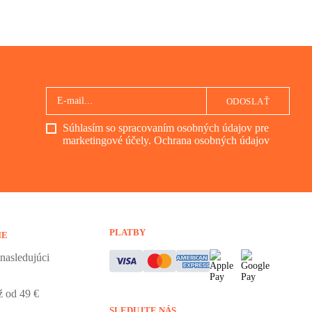
ODOSLAŤ
Súhlasím so spracovaním osobných údajov pre
marketingové účely.
Ochrana osobných údajov
PLATBY
IE
nasledujúci
 od 49 €
SLEDUJTE NÁS