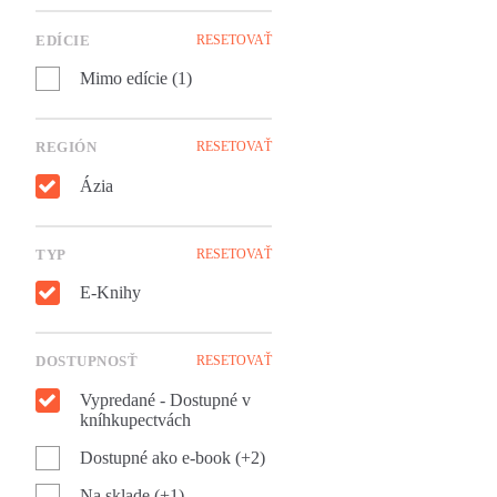
ďalekom Kirgizsku, aby
pomohlo pri budovaní
EDÍCIE
RESETOVAŤ
Sovietskeho zväzu.
Mimo edície (1)
REGIÓN
RESETOVAŤ
Ázia
TYP
RESETOVAŤ
E-Knihy
DOSTUPNOSŤ
RESETOVAŤ
Vypredané - Dostupné v
kníhkupectvách
Dostupné ako e-book (+2)
Na sklade (+1)