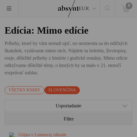
0
EUR
Edícia: Mimo edície
Príbehy, ktoré by vám nemali ujsť, no nezmestia sa do edičných
škatuliek, vydávame mimo nich. Nájdete tu beletriu, životopisy,
eseje, dôležité príbehy z histórie i grafické romány. Mimo edície
odkrývame dôležité témy, o ktorých by sa malo v 21. storočí
rozprávať nahlas.
VŠETKY KNIHY
SLOVENČINA
Usporiadanie
Filter