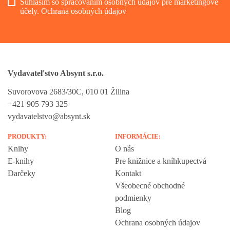
Súhlasím so spracovaním osobných údajov pre marketingové
účely.
Ochrana osobných údajov
Vydavateľstvo Absynt s.r.o.
Suvorovova 2683/30C, 010 01 Žilina
+421 905 793 325
vydavatelstvo@absynt.sk
PRODUKTY:
INFORMÁCIE:
Knihy
O nás
E-knihy
Pre knižnice a kníhkupectvá
Darčeky
Kontakt
Všeobecné obchodné
podmienky
Blog
Ochrana osobných údajov