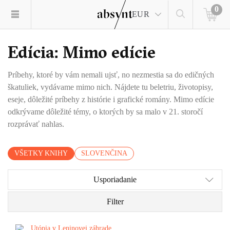
0
EUR
Edícia: Mimo edície
Príbehy, ktoré by vám nemali ujsť, no nezmestia sa do edičných
škatuliek, vydávame mimo nich. Nájdete tu beletriu, životopisy,
eseje, dôležité príbehy z histórie i grafické romány. Mimo edície
odkrývame dôležité témy, o ktorých by sa malo v 21. storočí
rozprávať nahlas.
VŠETKY KNIHY
SLOVENČINA
Usporiadanie
Filter