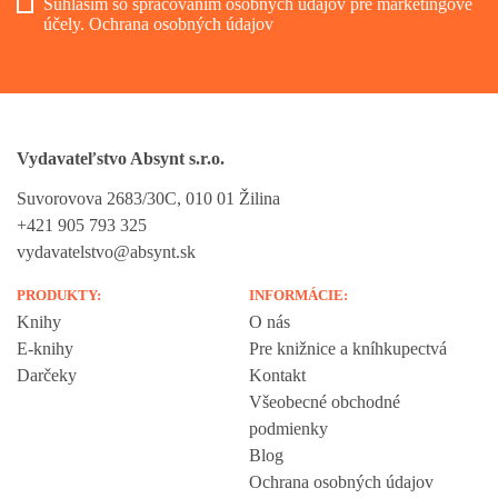
Súhlasím so spracovaním osobných údajov pre marketingové
účely.
Ochrana osobných údajov
Vydavateľstvo Absynt s.r.o.
Suvorovova 2683/30C, 010 01 Žilina
+421 905 793 325
vydavatelstvo@absynt.sk
PRODUKTY:
INFORMÁCIE:
Knihy
O nás
E-knihy
Pre knižnice a kníhkupectvá
Darčeky
Kontakt
Všeobecné obchodné
podmienky
Blog
Ochrana osobných údajov