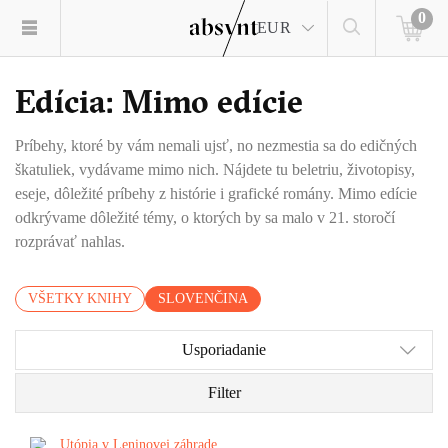
0
EUR
Edícia: Mimo edície
Príbehy, ktoré by vám nemali ujsť, no nezmestia sa do edičných
škatuliek, vydávame mimo nich. Nájdete tu beletriu, životopisy,
eseje, dôležité príbehy z histórie i grafické romány. Mimo edície
odkrývame dôležité témy, o ktorých by sa malo v 21. storočí
rozprávať nahlas.
VŠETKY KNIHY
SLOVENČINA
Usporiadanie
Filter