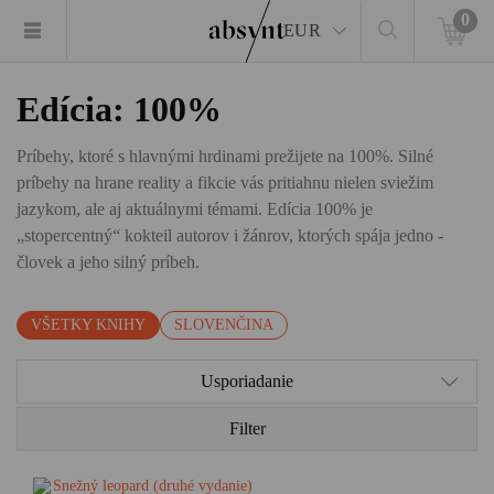
0
EUR
Edícia: 100%
Príbehy, ktoré s hlavnými hrdinami prežijete na 100%. Silné
príbehy na hrane reality a fikcie vás pritiahnu nielen sviežim
jazykom, ale aj aktuálnymi témami. Edícia 100% je
„stopercentný“ kokteil autorov i žánrov, ktorých spája jedno -
človek a jeho silný príbeh.
VŠETKY KNIHY
SLOVENČINA
Usporiadanie
Filter