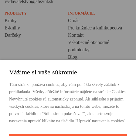
vydavatelstvo@absynt.sk
PRODUKTY:
INFORMÁCIE:
Knihy
O nás
E-knihy
Pre knižnice a kníhkupectvá
Darčeky
Kontakt
Všeobecné obchodné
podmienky
Blog
Ochrana osobných údajov
Vážime si vaše súkromie
Creative Europe
POHODLNÉ NAKUPOVANIE
Táto stránka používa cookies, aby vám ponúkla skvelý zážitok z
prehliadania. Všetky dôležité informácie nájdete na stránke Cookies.
Odosielame ihneď nasledujúci pracovný deň
Nevyhnuté cookies sú automaticky zapnuté. Ak súhlasíte s prijatím
Doprava zdarma už od 49 €
všetkých cookies, ktoré sa nachádzajú na tomto webe, môžete to
potvrdiť tlačidlom “Súhlasím a pokračovať", ak chcete svoje
PLATBY
nastavenia upraviť kliknite na tlačidlo “Upraviť nastavenia cookies".