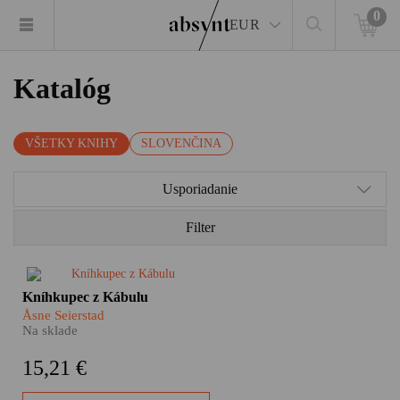
0
EUR
Katalóg
VŠETKY KNIHY
SLOVENČINA
Usporiadanie
Filter
Pohľad Åsne Seierstad na
Kníhkupec z Kábulu
bežný život a každodennosť
Åsne Seierstad
afganskej rodiny je unikátnym
Na sklade
svedectvom o spôsobe života,
ktorý je pre Európanov takmer
15,21 €
nepredstaviteľný. V centre
pozornosti stojí hlava rodiny –