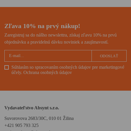
Zľava 10% na prvý nákup!
Zaregistruj sa do nášho newslettra, získaj zľavu 10% na prvú
objednávku a pravidelnú dávku noviniek a zaujímavostí.
ODOSLAŤ
Súhlasím so spracovaním osobných údajov pre marketingové
účely.
Ochrana osobných údajov
Vydavateľstvo Absynt s.r.o.
Suvorovova 2683/30C, 010 01 Žilina
+421 905 793 325