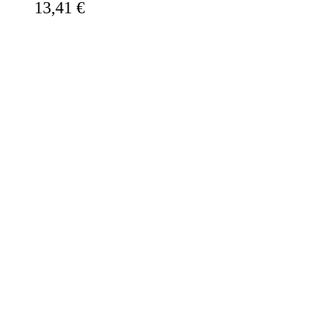
13,41 €
Stanleyho Kubricka. Nikto
nikdy neopísal vietnamskú
vojnu – ale vlastne ani vojnu
všeobecne – tak, ako americký
reportér Michael Herr.