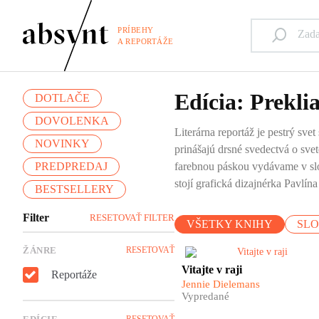
PRÍBEHY
A REPORTÁŽE
Edícia: Preklia
DOTLAČE
DOVOLENKA
Literárna reportáž je pestrý svet
NOVINKY
prinášajú drsné svedectvá o sve
PREDPREDAJ
farebnou páskou vydávame v slo
stojí grafická dizajnérka Pavlí
BESTSELLERY
Filter
RESETOVAŤ FILTER
VŠETKY KNIHY
SL
ŽÁNRE
RESETOVAŤ
​Dokonalá dovolenka, exotick
Vitajte v raji
Reportáže
zážitok, objavovanie
Jennie Dielemans
neznámeho. A na druhej stran
Vypredané
ukrutná bieda, vykorisťovanie
likvidácia životného prostredi
RESETOVAŤ