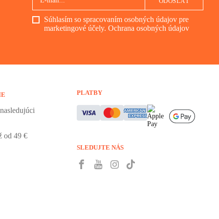
ODOSLAŤ
Súhlasím so spracovaním osobných údajov pre
marketingové účely.
Ochrana osobných údajov
PLATBY
IE
nasledujúci
 od 49 €
SLEDUJTE NÁS