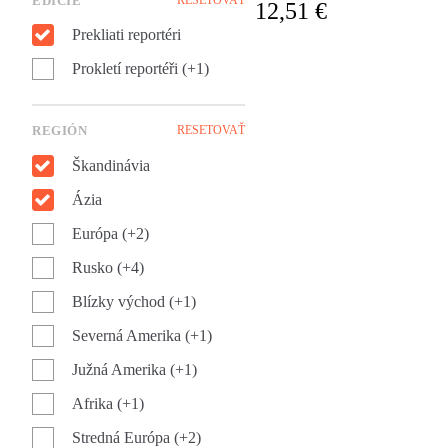
EDÍCIE
12,51 €
Čo spája tieto dva odlišné
svety? Dovolenkový biznis,
Prekliati reportéri
honba za oddychom a
Prokletí reportéři (+1)
dobrodružstvom.
REGIÓN
RESETOVAŤ
Škandinávia
Ázia
Európa (+2)
Rusko (+4)
Blízky východ (+1)
Severná Amerika (+1)
Južná Amerika (+1)
Afrika (+1)
Stredná Európa (+2)