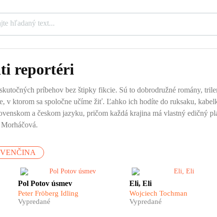
ti reportéri
 skutočných príbehov bez štipky fikcie. Sú to dobrodružné romány, trilery
te, v ktorom sa spoločne učíme žiť. Ľahko ich hodíte do ruksaku, kabel
venskom a českom jazyku, pričom každá krajina má vlastný edičný plán
na Morháčová.
OVENČINA
ý
Stalin, Hitler a Pol Pot, traja
Kto si prečíta knižku Eli, Eli
Pol Potov úsmev
Eli, Eli
najkrvilačnejší diktátori
začne vnímať svet a svoje
Peter Fröberg Idling
Wojciech Tochman
e
dvadsiateho storočia. Prví dvaja
miesto v ňom úplne inak.
Vypredané
Vypredané
,
sú dobre známi, ale kto je ten
Wojciech Tochman pred na
a.
nenápadný usmievajúci sa
otvára Filipíny také, aké ich