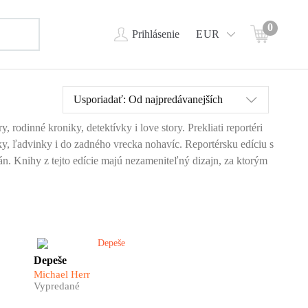
0
Prihlásenie
EUR
Usporiadať:
Od najpredávanejších
, rodinné kroniky, detektívky i love story. Prekliati reportéri
ky, ľadvinky i do zadného vrecka nohavíc. Reportérsku edíciu s
. Knihy z tejto edície majú nezameniteľný dizajn, za ktorým
,
Veľdielo vojnovej reportáže od
Depeše
spoluautora legendárnych
Michael Herr
hollywoodskych filmov
Vypredané
mi
Apokalypsa Francisa Forda
Coppolu a Olovená vesta