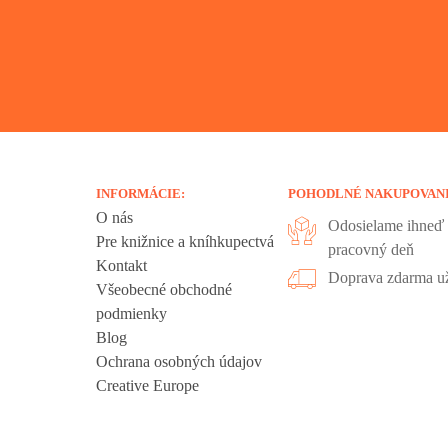
INFORMÁCIE:
POHODLNÉ NAKUPOVAN
O nás
Odosielame ihneď 
Pre knižnice a kníhkupectvá
pracovný deň
Kontakt
liadania.
Doprava zdarma už
Všeobecné obchodné
ookies sú
podmienky
 sa nachádzajú
Blog
ť", ak chcete
Ochrana osobných údajov
kies".
Creative Europe