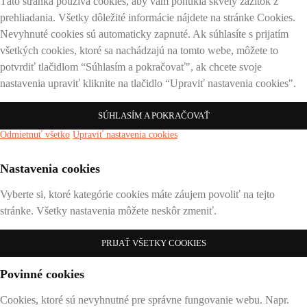
Táto stránka používa cookies, aby vám ponúkla skvelý zážitok z
prehliadania. Všetky dôležité informácie nájdete na stránke Cookies.
Nevyhnuté cookies sú automaticky zapnuté. Ak súhlasíte s prijatím
všetkých cookies, ktoré sa nachádzajú na tomto webe, môžete to
potvrdiť tlačidlom “Súhlasím a pokračovať", ak chcete svoje
nastavenia upraviť kliknite na tlačidlo “Upraviť nastavenia cookies".
SÚHLASÍM A POKRAČOVAŤ
Odmietnuť všetko
Upraviť nastavenia cookies
Nastavenia cookies
Vyberte si, ktoré kategórie cookies máte záujem povoliť na tejto
stránke. Všetky nastavenia môžete neskôr zmeniť.
PRIJAŤ VŠETKY COOKIES
Povinné cookies
Cookies, ktoré sú nevyhnutné pre správne fungovanie webu. Napr.