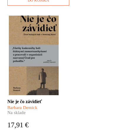
DO KOŠÍKA
škoda, lebo spoznať ich
osobitosť, históriu a kultúru
určite stojí za to.
​Severná Kórea je
dokonalým zhmotnením
orwellovskej antiutópie z
románu 1984. Milióny
Kórejčanov a Kórejčaniek
však žije túto surreálnu
realitu ako svoju
každodennosť a navyše –
mnohí z nich sú
presvedčení o tom, že
zvyšku sveta naozaj
nemajú čo závidieť.
Pretože sami žijú v raji. A
presne o tom je táto kniha.
Nie je čo závidieť
Barbara Demick
Na sklade
17,91 €