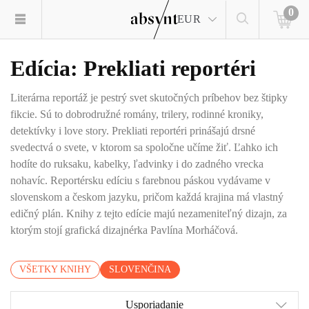
0
EUR
Edícia: Prekliati reportéri
Literárna reportáž je pestrý svet skutočných príbehov bez štipky
fikcie. Sú to dobrodružné romány, trilery, rodinné kroniky,
detektívky i love story. Prekliati reportéri prinášajú drsné
svedectvá o svete, v ktorom sa spoločne učíme žiť. Ľahko ich
hodíte do ruksaku, kabelky, ľadvinky i do zadného vrecka
nohavíc. Reportérsku edíciu s farebnou páskou vydávame v
slovenskom a českom jazyku, pričom každá krajina má vlastný
edičný plán. Knihy z tejto edície majú nezameniteľný dizajn, za
ktorým stojí grafická dizajnérka Pavlína Morháčová.
VŠETKY KNIHY
SLOVENČINA
Usporiadanie