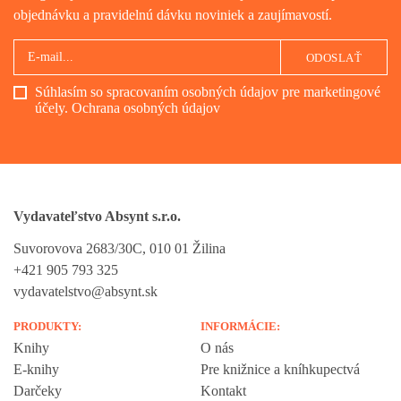
objednávku a pravidelnú dávku noviniek a zaujímavostí.
ODOSLAŤ
Súhlasím so spracovaním osobných údajov pre marketingové
účely.
Ochrana osobných údajov
Vydavateľstvo Absynt s.r.o.
Suvorovova 2683/30C, 010 01 Žilina
+421 905 793 325
vydavatelstvo@absynt.sk
PRODUKTY:
INFORMÁCIE:
Knihy
O nás
E-knihy
Pre knižnice a kníhkupectvá
Darčeky
Kontakt