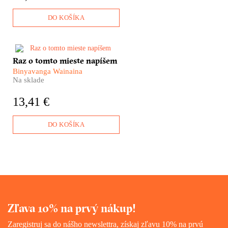
ironizuje svet umelcov a
tiežumelcov, všetky tie bizarné
DO KOŠÍKA
postavičky tvoriace klientelu
baru Na sekeru sa nedáva.
Naše predstavy o Afrike stále
Raz o tomto mieste napíšem
ovládajú viac predsudky a
Binyavanga Wainaina
ošúchané klišé ako reálne
Na sklade
skúsenosti. Binyavanga
Wainaina nám jednu takúto
13,41 €
skúsenosť sprostredkuje.
DO KOŠÍKA
Zľava 10% na prvý nákup!
Zaregistruj sa do nášho newslettra, získaj zľavu 10% na prvú