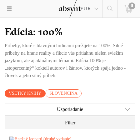
0
EUR
Edícia: 100%
Príbehy, ktoré s hlavnými hrdinami prežijete na 100%. Silné
príbehy na hrane reality a fikcie vás pritiahnu nielen sviežim
jazykom, ale aj aktuálnymi témami. Edícia 100% je
„stopercentný“ kokteil autorov i žánrov, ktorých spája jedno -
človek a jeho silný príbeh.
VŠETKY KNIHY
SLOVENČINA
Usporiadanie
Filter