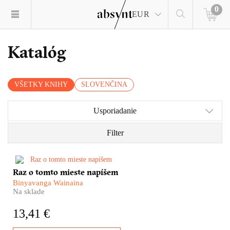
0
EUR
Katalóg
VŠETKY KNIHY
SLOVENČINA
Usporiadanie
Filter
Naše predstavy o Afrike stále
Raz o tomto mieste napíšem
ovládajú viac predsudky a
Binyavanga Wainaina
ošúchané klišé ako reálne
Na sklade
skúsenosti. Binyavanga
Wainaina nám jednu takúto
13,41 €
skúsenosť sprostredkuje.