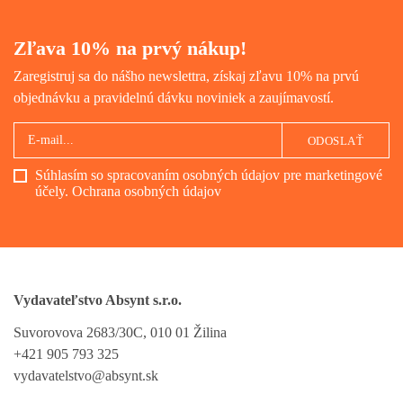
Zľava 10% na prvý nákup!
Zaregistruj sa do nášho newslettra, získaj zľavu 10% na prvú
objednávku a pravidelnú dávku noviniek a zaujímavostí.
ODOSLAŤ
Súhlasím so spracovaním osobných údajov pre marketingové
účely.
Ochrana osobných údajov
Vydavateľstvo Absynt s.r.o.
Suvorovova 2683/30C, 010 01 Žilina
+421 905 793 325
vydavatelstvo@absynt.sk