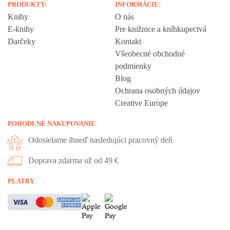
PRODUKTY:
INFORMÁCIE:
Knihy
O nás
E-knihy
Pre knižnice a kníhkupectvá
Darčeky
Kontakt
Všeobecné obchodné
podmienky
Blog
Ochrana osobných údajov
Creative Europe
POHODLNÉ NAKUPOVANIE
Odosielame ihneď nasledujúci pracovný deň
Doprava zdarma už od 49 €
Vážime si vaše súkromie
PLATBY
Táto stránka používa cookies, aby vám ponúkla skvelý zážitok z
prehliadania. Všetky dôležité informácie nájdete na stránke Cookies.
Nevyhnuté cookies sú automaticky zapnuté. Ak súhlasíte s prijatím