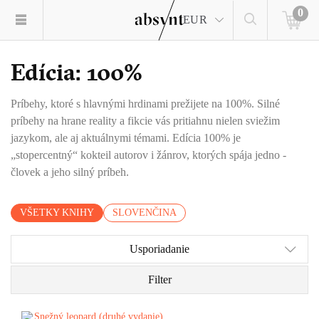
0
EUR
Edícia: 100%
Príbehy, ktoré s hlavnými hrdinami prežijete na 100%. Silné
príbehy na hrane reality a fikcie vás pritiahnu nielen sviežim
jazykom, ale aj aktuálnymi témami. Edícia 100% je
„stopercentný“ kokteil autorov i žánrov, ktorých spája jedno -
človek a jeho silný príbeh.
VŠETKY KNIHY
SLOVENČINA
Usporiadanie
Filter