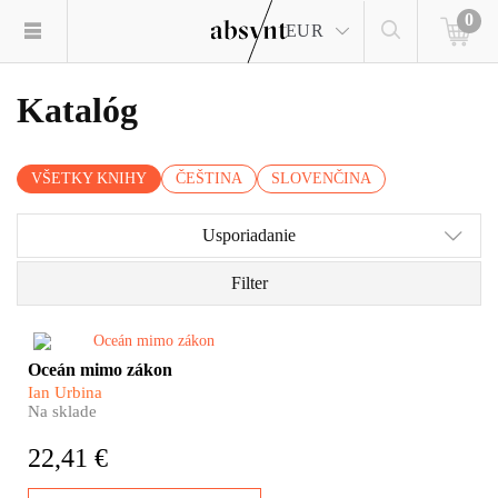
0
EUR
Katalóg
VŠETKY KNIHY
ČEŠTINA
SLOVENČINA
Usporiadanie
Filter
Romantické představy o
Oceán mimo zákon
pirátech hoďte přes palubu.
Ian Urbina
Nelidské zacházení s
Na sklade
pracovníky rybářských lodí,
drancování přírodního
22,41 €
bohatství nebo pašování zbraní
– zdá se, že nekonečný prostor