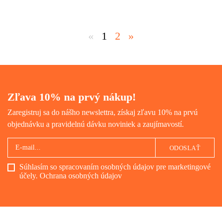
jedného dňa rozhodli utiecť.
Osem dramatických príbehov z
najstráženejšej krajiny na svete.
«
1
2
»
Zľava 10% na prvý nákup!
Zaregistruj sa do nášho newslettra, získaj zľavu 10% na prvú
objednávku a pravidelnú dávku noviniek a zaujímavostí.
ODOSLAŤ
Súhlasím so spracovaním osobných údajov pre marketingové
účely.
Ochrana osobných údajov