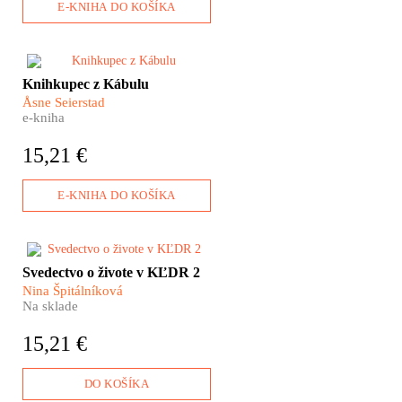
padajúcich bômb.
E-KNIHA DO KOŠÍKA
​11. září 2001 – tohle datum
Knihkupec z Kábulu
změnilo náš pohled na
Åsne Seierstad
Afghánistán. Krátce po
e-kniha
americké vojenské odvetě
přijela do Kábulu také válečná
15,21 €
reportérka Åsne Seierstad.
Nenapsala knihu o boji s
terorismem, ale o jedné
E-KNIHA DO KOŠÍKA
afghánské rodině.
Čo vám evokuje Severná
Svedectvo o živote v KĽDR 2
Kórea? Ostnatý drôt
Nina Špitálníková
pracovných táborov? Úsmevy
Na sklade
šťastných detí v rovnošatách?
Nečitateľné tváre božských
15,21 €
vodcov? To všetko letmo
poznáme z fotografií a filmov.
Ale Severná Kórea, to sú aj
DO KOŠÍKA
životy obyčajných ľudí, ktorí sa