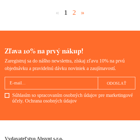
«
1
2
»
Zľava 10% na prvý nákup!
Zaregistruj sa do nášho newslettra, získaj zľavu 10% na prvú
objednávku a pravidelnú dávku noviniek a zaujímavostí.
ODOSLAŤ
Súhlasím so spracovaním osobných údajov pre marketingové
účely.
Ochrana osobných údajov
Vydavateľstvo Absynt s.r.o.