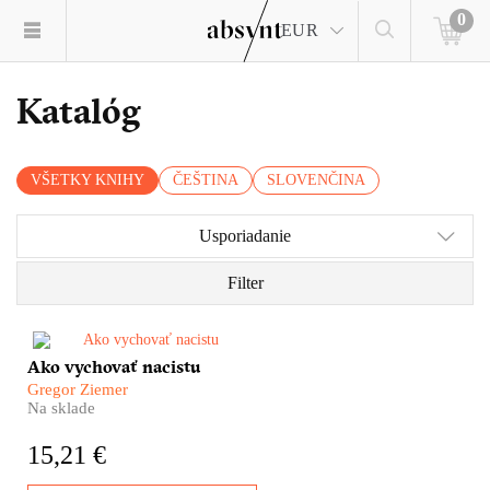
0
EUR
Katalóg
VŠETKY KNIHY
ČEŠTINA
SLOVENČINA
Usporiadanie
Filter
​Veľká Hitlerova armáda sa
Ako vychovať nacistu
nezrodila v kasárňach, ale
Gregor Ziemer
v školských laviciach.
Na sklade
Americký pedagóg Gregor
Ziemer sa v tridsiatych rokoch
15,21 €
do detailov zoznámil so
systémom nacistického