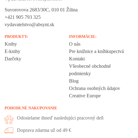
Suvorovova 2683/30C, 010 01 Žilina
+421 905 793 325
vydavatelstvo@absynt.sk
PRODUKTY:
INFORMÁCIE:
Knihy
O nás
E-knihy
Pre knižnice a kníhkupectvá
Darčeky
Kontakt
Všeobecné obchodné
podmienky
Blog
Ochrana osobných údajov
Creative Europe
POHODLNÉ NAKUPOVANIE
Odosielame ihneď nasledujúci pracovný deň
Doprava zdarma už od 49 €
Vážime si vaše súkromie