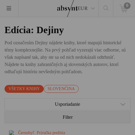
0
EUR
Edícia: Dejiny
Pod označením Dejiny nájdete knihy, ktoré mapujú historické
témy komplexnejšie. Na prvý pohľad vyzerajú viac odborne, sú
však napísané tak, aby ste sa od nich nedokázali odtrhnúť.
Nájdete tu knihy zahraničných aj slovenských autorov, ktorí
odhaľujú históriu nevšedným pohľadom.
VŠETKY KNIHY
SLOVENČINA
Usporiadanie
Filter